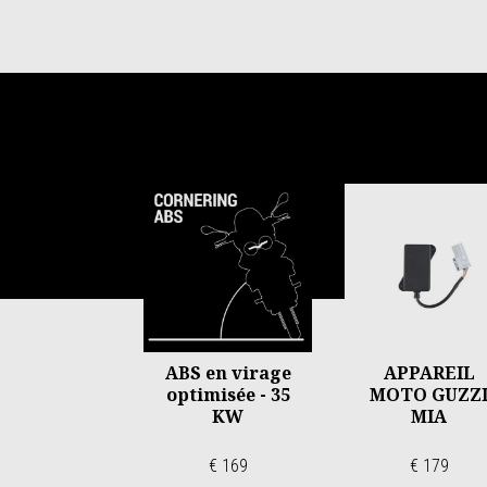
Item
1
of
6
ABS en virage
APPAREIL
optimisée - 35
MOTO GUZZ
KW
MIA
€ 169
€ 179