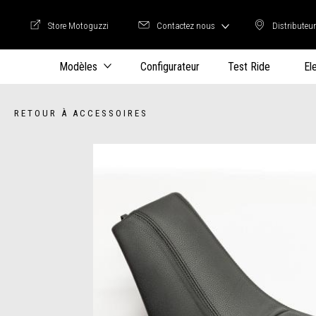
Store Motoguzzi
Contactez nous
Distributeu
Store Motoguzzi
Distrib
Modèles
Configurateur
Test Ride
El
RETOUR À ACCESSOIRES