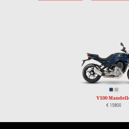
Item
1
of
3
Blu oceano
Grigio T
V100 Mandell
€ 15800