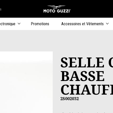
rs
Aller au co
uteurs
ectronique
Promotions
Accessoires et Vêtements
SELLE
BASSE
CHAUF
2S002032