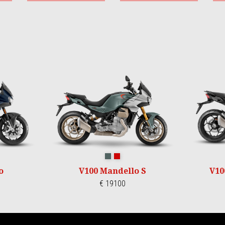
itanio
Verde Ghiaccio
Rosso Lava
o
V100 Mandello S
V10
€ 19100