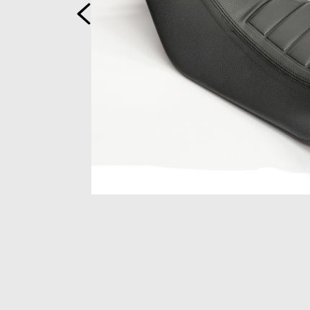
Précédent
Item
1
of
3