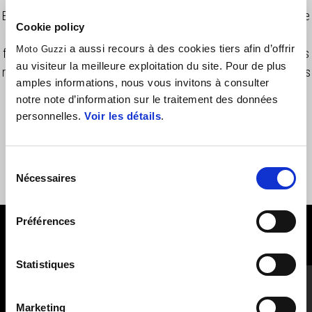
Béquille centrale en acier traitée et peinte par poudrage. Conçue
Cookie policy
pour résister à toutes les conditions météorologiques et
a aussi recours à des cookies tiers afin d’offrir
Moto Guzzi
fabriquée selon les normes de sécurité et de résistance les plus
au visiteur la meilleure exploitation du site. Pour de plus
rigoureuses. Le kit est livré avec toutes les fixations ainsi que les
amples informations, nous vous invitons à consulter
instructions de montage.
notre note d’information sur le traitement des données
personnelles.
Voir les détails
.
Sélection
Nécessaires
du
consentement
Préférences
VOIR TOUT
Statistiques
Item
1
of
6
Marketing