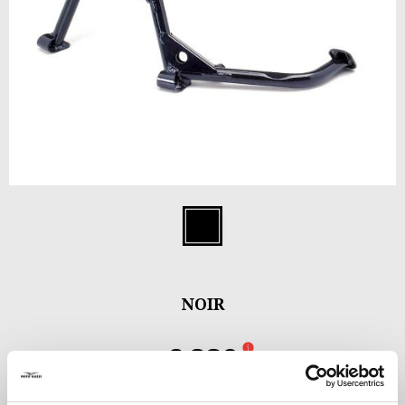
Item
1
Noir
of
1
NOIR
€ 239