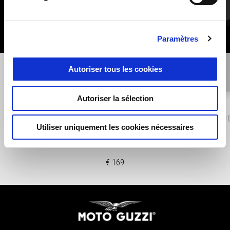
Paramètres
Précédent
S
Autoriser tous les cookies
Autoriser la sélection
ABS en virage optimisée - 35 KW
HOU
Utiliser uniquement les cookies nécessaires
€ 169
Pied de page