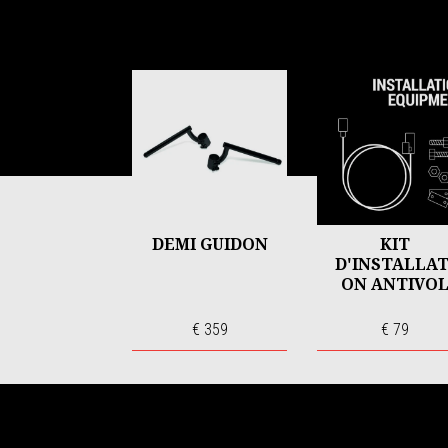
Item
1
of
6
DEMI GUIDON
KIT
D'INSTALLAT
ON ANTIVO
€ 359
€ 79
Pied de page