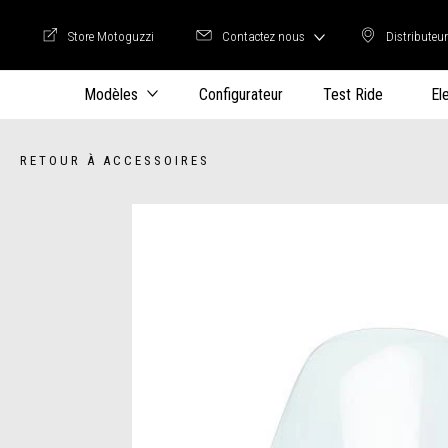
Store Motoguzzi
Contactez nous
Distributeu
Store Motoguzzi
Distrib
Modèles
Configurateur
Test Ride
El
RETOUR À ACCESSOIRES