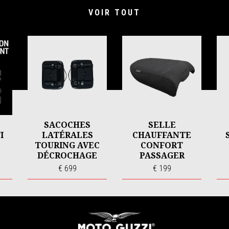
VOIR TOUT
SACOCHES
SELLE
I
LATÉRALES
CHAUFFANTE
L
TOURING AVEC
CONFORT
DÉCROCHAGE
PASSAGER
RAPIDE
€ 699
€ 199