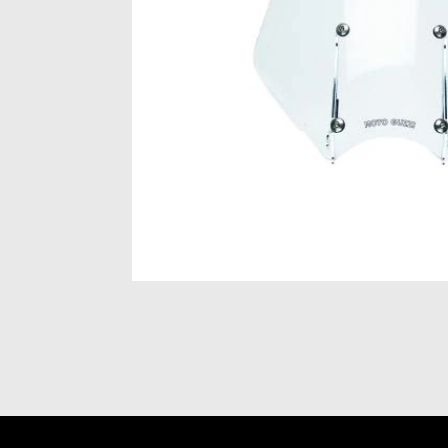
Item
1
of
1