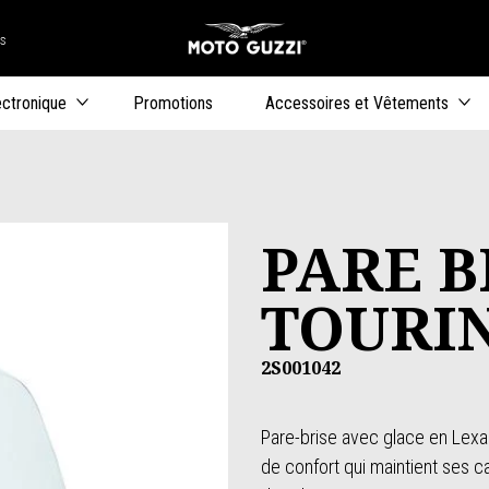
rs
Aller au co
uteurs
ectronique
Promotions
Accessoires et Vêtements
PARE B
TOURI
2S001042
Pare-brise avec glace en Lexa
de confort qui maintient ses c