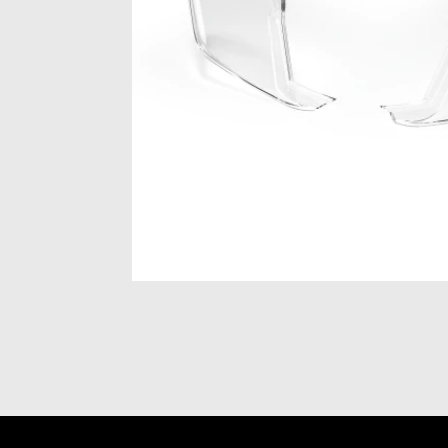
Item
1
of
1