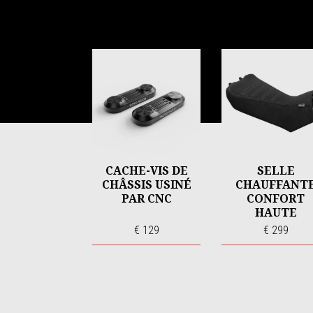
Item
1
of
6
CACHE-VIS DE
SELLE
CHÂSSIS USINÉ
CHAUFFANT
PAR CNC
CONFORT
HAUTE
€ 129
€ 299