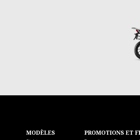
Item
1
of
2
Pied de page
MODÈLES
PROMOTIONS ET 