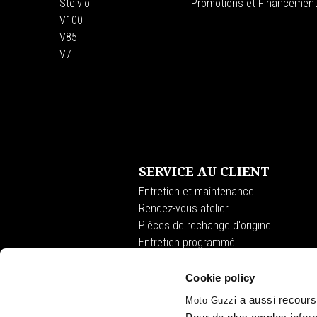
Stelvio
Promotions et Financemen
V100
V85
V7
SERVICE AU CLIENT
Entretien et maintenance
Rendez-vous atelier
Pièces de rechange d'origine
Entretien programmé
Premium Warranty
Assistance routière
Cookie policy
Financement
a aussi recours 
Moto Guzzi
Assurance