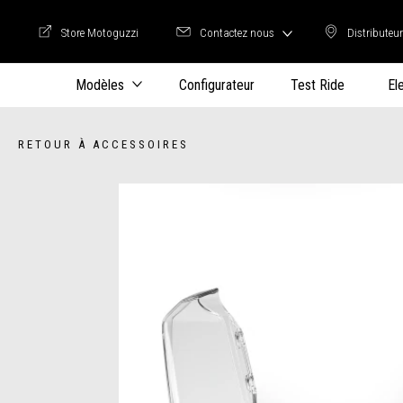
Store Motoguzzi
Contactez nous
Distributeu
Store Motoguzzi
Distrib
Modèles
Configurateur
Test Ride
El
RETOUR À ACCESSOIRES