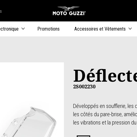
rs
Aller au co
uteurs
ectronique
Promotions
Accessoires et Vêtements
Déflect
2S002230
Développés en soufflerie, les 
les côtés du pare-brise, amélior
les vibrations et la pression du 