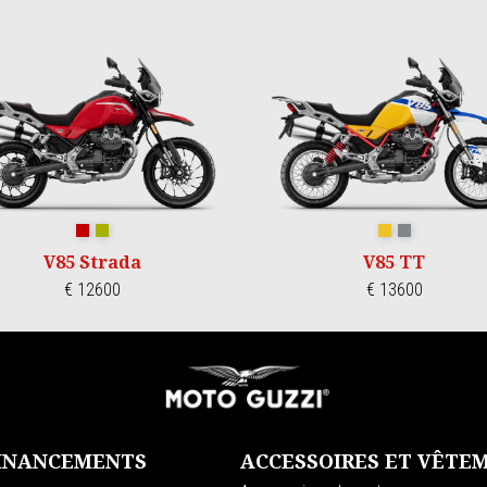
Rosso Monza
Verde Legnano
GIALLO WADI
GRIGIO YANAR
V85 Strada
V85 TT
€ 12600
€ 13600
FINANCEMENTS
ACCESSOIRES ET VÊTE