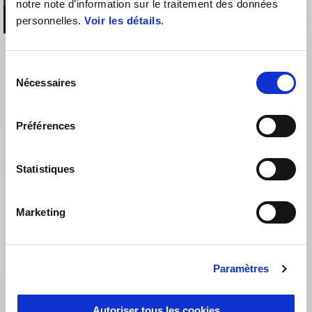
notre note d’information sur le traitement des données
personnelles.
Voir les détails
.
KIT PASSAGER
PACK TOURING
Sélection
Nécessaires
du
consentement
€ 245
€ 2311
Préférences
Statistiques
Marketing
Paramètres
PACK TOURING PLUS
Autoriser tous les cookies