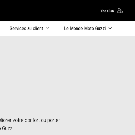
The Clan
ntenu principal
Services au client
Le Monde Moto Guzzi
liorer votre confort ou porter
o Guzzi