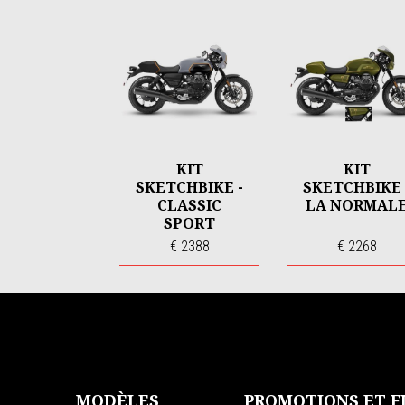
KIT
KIT
SKETCHBIKE -
SKETCHBIKE 
CLASSIC
LA NORMAL
SPORT
€ 2388
€ 2268
Pied de page
MODÈLES
PROMOTIONS ET 