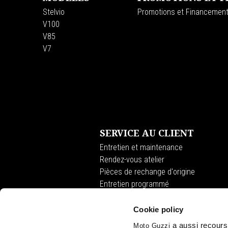
Stelvio
Promotions et Financemen
V100
V85
V7
SERVICE AU CLIENT
Entretien et maintenance
Rendez-vous atelier
Pièces de rechange d'origine
Entretien programmé
Premium Warranty
Assistance routière
Cookie policy
Financement
a aussi recours 
Moto Guzzi