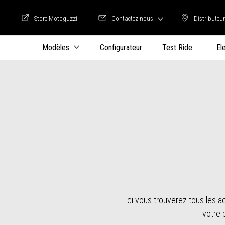
Store Motoguzzi
Contactez nous
Distributeu
Store Motoguzzi
Distrib
Modèles
Configurateur
Test Ride
El
Ici vous trouverez tous les a
votre 