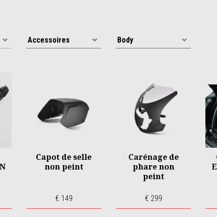
Capot de selle
Carénage de
EN
non peint
phare non
E
peint
€ 149
€ 299