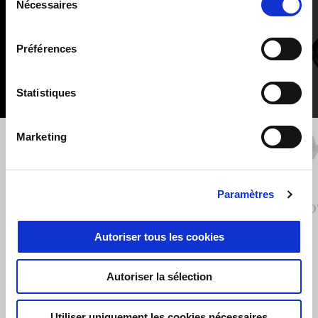
Nécessaires
du
1
of
6
consentement
Préférences
Statistiques
Marketing
Précédent
S
Paramètres
COUVERCLE DE POMPE DE
PRO
FREIN ARRIÈRE USINÉ PAR CNC
Autoriser tous les cookies
€ 99
Autoriser la sélection
Utiliser uniquement les cookies nécessaires