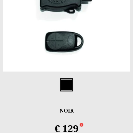
Item
1
Noir
of
1
NOIR
€ 129