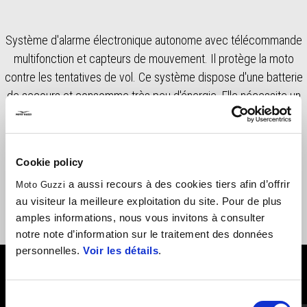
Système d'alarme électronique autonome avec télécommande
multifonction et capteurs de mouvement. Il protège la moto
contre les tentatives de vol. Ce système dispose d'une batterie
de secours et consomme très peu d'énergie. Elle nécessite un
équipement de montage spécifique (Code : 2S001571), vendu
séparément.
Cookie policy
a aussi recours à des cookies tiers afin d’offrir
Moto Guzzi
au visiteur la meilleure exploitation du site. Pour de plus
amples informations, nous vous invitons à consulter
notre note d’information sur le traitement des données
personnelles.
Voir les détails
.
VOIR TOUT
Sélection
Item