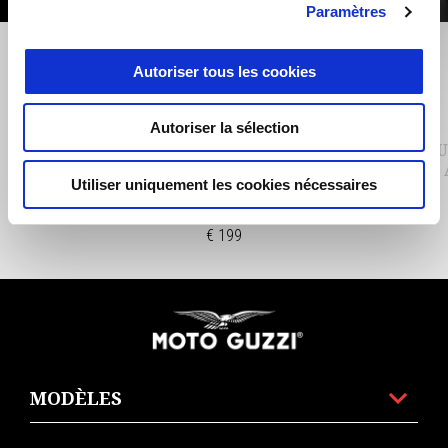
Paramètres
Précédent
S
Autoriser tous les cookies
Autoriser la sélection
Béquille centrale
COU
FREIN
Utiliser uniquement les cookies nécessaires
€ 199
Pied de page
MODÈLES