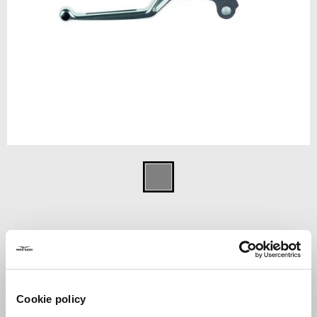
Item
1
Aluminium nat
of
1
ALUMINIUM NATUREL
€ 199
Cookie policy