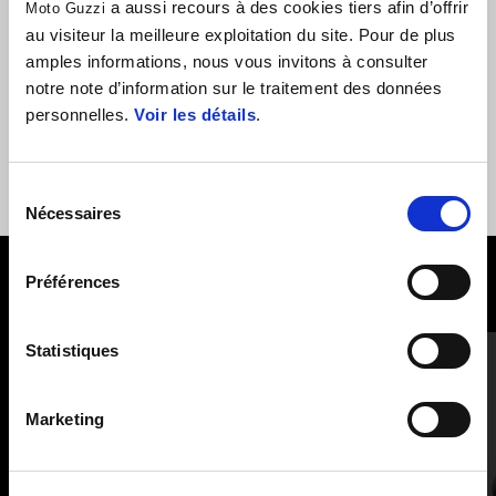
a aussi recours à des cookies tiers afin d’offrir
Moto Guzzi
Ce levier ajustable en aluminium habille la zone du guidon V7 et
au visiteur la meilleure exploitation du site. Pour de plus
augmente le niveau de sécurité.
amples informations, nous vous invitons à consulter
notre note d’information sur le traitement des données
personnelles.
Voir les détails
.
Sélection
Nécessaires
du
consentement
Préférences
VOIR TOUT
Item
Statistiques
1
of
6
Marketing