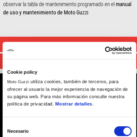
observar la tabla de mantenimiento programado en el
manual
de uso y mantenimiento de Moto Guzzi
.
CONTACTA CON TU TALLER
RESERVAR SERVICIO
Cookie policy
utiliza cookies, también de terceros, para
Moto Guzzi
ofrecer al usuario la mejor experiencia de navegación de
su página web. Para más información consulte nuestra
¿POR QUÉ ELEGIR X-
política de privacidad.
Mostrar detalles
.
CARE +
MANTENIMIENTO?
Selección
Necesario
de