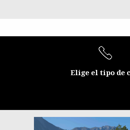
Item
1
of
2
Elige el tipo de 