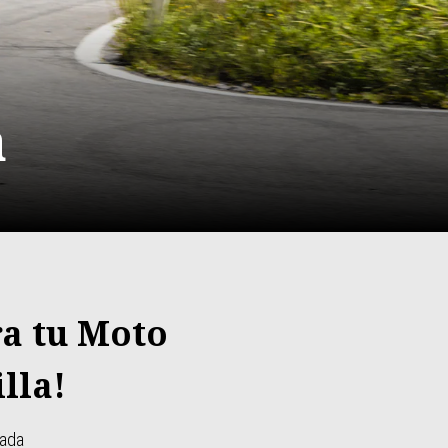
a
ra tu Moto
lla!
mada