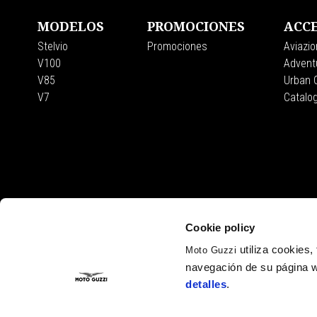
MODELOS
PROMOCIONES
ACCE
Stelvio
Promociones
Aviazio
V100
Adventu
V85
Urban C
V7
Catalo
Cookie policy
utiliza cookies
Moto Guzzi
navegación de su página w
detalles
.