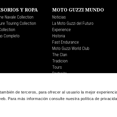
SORIOS Y ROPA
MOTO GUZZI MUNDO
ne Navale Collection
Noticias
re Touring Collection
La Moto Guzzi del Futuro
ollection
Experience
go Completo
Historia
Fast Endurance
Moto Guzzi World Club
The Clan
Tradicion
Tours
Portraits
CORPORATE
, también de terceros, para ofrecer al usuario la mejor experienci
eb. Para más información consulte nuestra política de privacid
Wide Magazine
Piaggio Group
El Museo Moto Guzzi