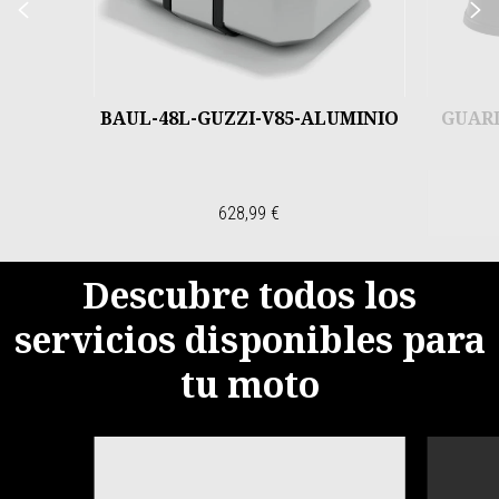
Anterior
S
BAUL-48L-GUZZI-V85-ALUMINIO
GUAR
628,99 €
Descubre todos los
servicios disponibles para
tu moto
Item
1
of
4