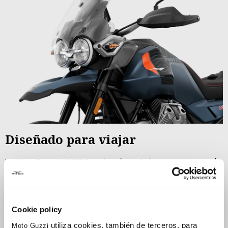
Diseñado para viajar
La Moto Guzzi V85 TT Travel está diseñada para que vivas el
viaje que siempre has soñado. Lo entenderás pronto, cuando
veas el
depósito de combustible de 23 litros
y las
características como los
deflectores laterales y un
Cookie policy
parabrisas extra alto y ajustable
verticalmente que ofrece la
utiliza cookies, también de terceros, para
Moto Guzzi