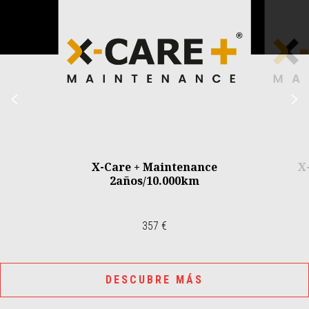
Anterior
S
X-Care + Maintenance
X
2años/10.000km
357 €
DESCUBRE MÁS
RESERVA
CONFIGURAR
TESTRIDE
CONCESIONARIO