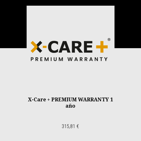
Item
1
of
1
X-Care + PREMIUM WARRANTY 1
año
315,81 €