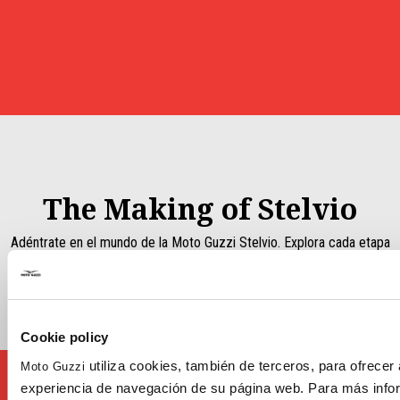
Item
Item
1
1
of
of
1
1
The Making of Stelvio
Adéntrate en el mundo de la Moto Guzzi Stelvio. Explora cada etapa
del proceso, desde el meticuloso ensamblaje hasta los últimos
retoques. Mira el vídeo para descubrirlo de cerca.
Cookie policy
utiliza cookies, también de terceros, para ofrecer 
Moto Guzzi
experiencia de navegación de su página web. Para más info