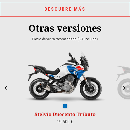
DESCUBRE MÁS
Otras versiones
Precio de venta recomendado (IVA incluido)
Item
1
of
2
Anterior
S
Duecento Tributo
Stelvio Duecento Tributo
19.500 €