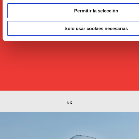
Permitir la selección
Solo usar cookies necesarias
Item
Item
1
1
of
of
1
1
1/12