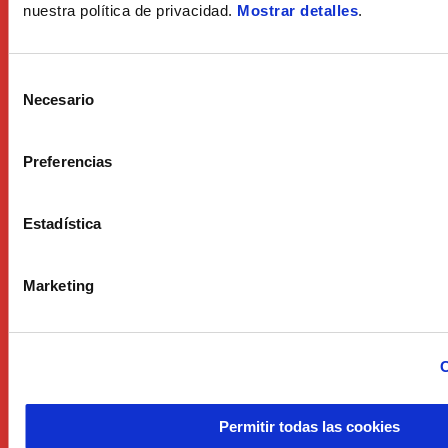
nuestra política de privacidad.
Mostrar detalles
.
Selección
Necesario
de
consentimiento
Preferencias
Estadística
Marketing
C
Permitir todas las cookies