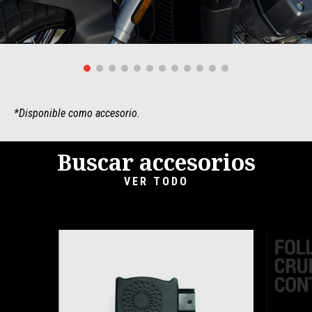
*Disponible como accesorio.
Buscar accesorios
VER TODO
Item
1
of
6