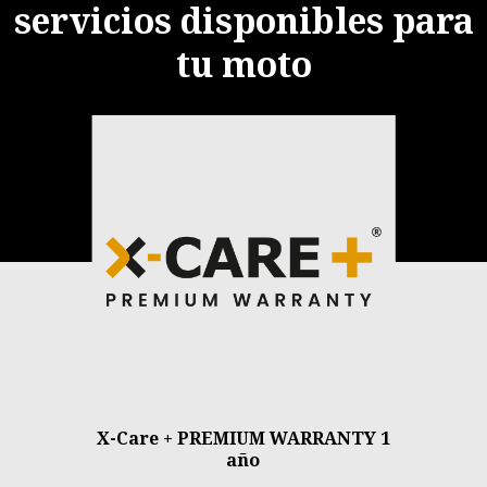
servicios disponibles para
tu moto
Item
1
of
1
X-Care + PREMIUM WARRANTY 1
año