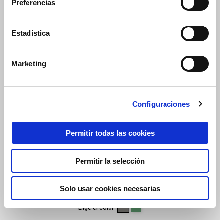
Preferencias
Descubre lo que la hace
única
Estadística
Marketing
Más inform
Configuraciones
Permitir todas las cookies
Más información sobre
Más informació
Más información sobre
Más in
Permitir la selección
Solo usar cookies necesarias
CLIMBING GREY
HIKING GREEN
Elige el color