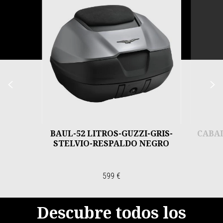
6
Anterior
S
BAUL-52 LITROS-GUZZI-GRIS-
CABA
STELVIO-RESPALDO NEGRO
599 €
Descubre todos los