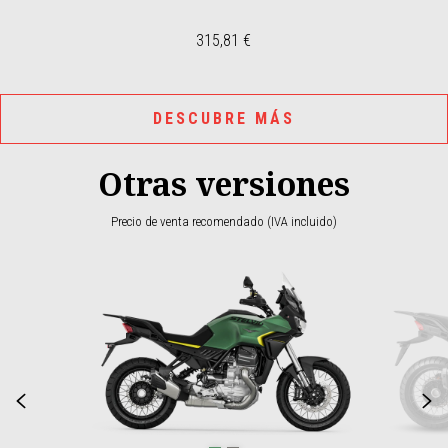
315,81 €
DESCUBRE MÁS
Otras versiones
Precio de venta recomendado (IVA incluido)
Item
1
of
2
Anterior
S