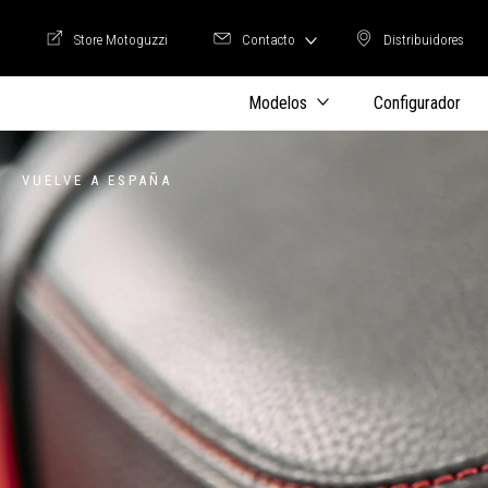
Store Motoguzzi
Contacto
Distribuidores
Store Motoguzzi
Distribuidore
Modelos
Configurador
VUELVE A ESPAÑA