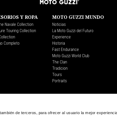
SORIOS Y ROPA
MOTO GUZZI MUNDO
ne Navale Collection
Noticias
re Touring Collection
La Moto Guzzi del Futuro
ollection
Experience
go Completo
Historia
Fast Endurance
Moto Guzzi World Club
The Clan
Tradicion
Tours
Portraits
CORPORATE
Wide Magazine
Piaggio Group
, también de terceros, para ofrecer al usuario la mejor experienci