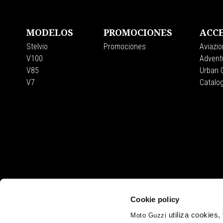
MODELOS
PROMOCIONES
ACCE
Stelvio
Promociones
Aviazio
V100
Adventu
V85
Urban C
V7
Catalo
Cookie policy
utiliza cookies
Moto Guzzi