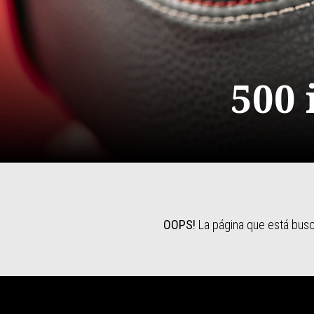
500 
OOPS!
La página que está busca
Pie de página