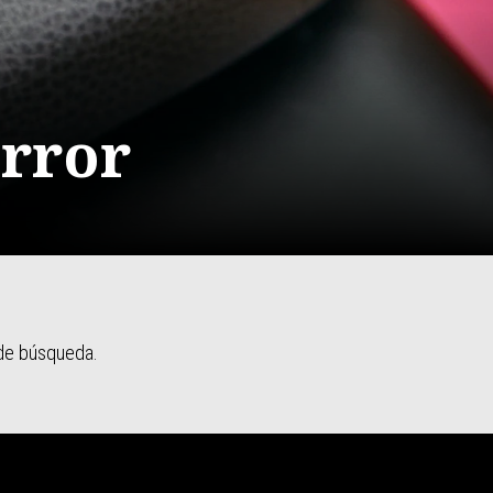
error
 de búsqueda.