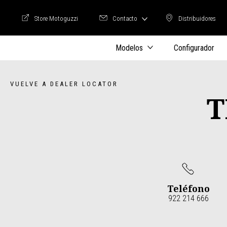
Store Motoguzzi
Contacto
Distribuidores
Store Motoguzzi
Distribuidore
Modelos
Configurador
VUELVE A DEALER LOCATOR
T
Teléfono
922 214 666