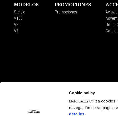
MODELOS
PROMOCIONES
ACCE
Stelvio
Promociones
Aviazio
V100
Adventu
V85
Urban C
V7
Catalo
Cookie policy
utiliza cookies
Moto Guzzi
navegación de su página w
detalles
.