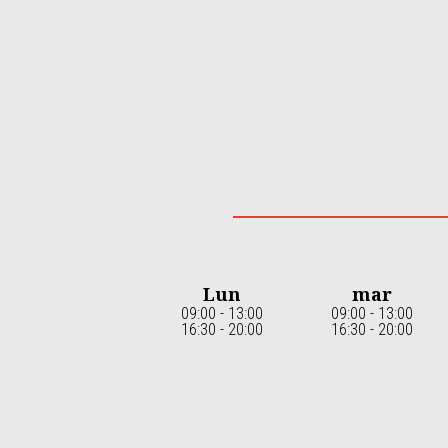
Item
1
of
5
Lun
mar
09:00 - 13:00
09:00 - 13:00
16:30 - 20:00
16:30 - 20:00
Item
1
of
7