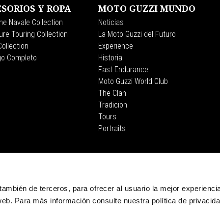
SORIOS Y ROPA
MOTO GUZZI MUNDO
ne Navale Collection
Noticias
re Touring Collection
La Moto Guzzi del Futuro
ollection
Experience
go Completo
Historia
Fast Endurance
Moto Guzzi World Club
The Clan
Tradicion
Tours
Portraits
CORPORATE
Wide Magazine
Piaggio Group
, también de terceros, para ofrecer al usuario la mejor experienci
El Museo Moto Guzzi
eb. Para más información consulte nuestra política de privacid
Accessibility