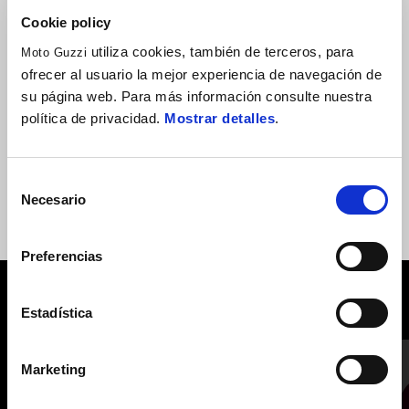
69,01 €
Cookie policy
utiliza cookies, también de terceros, para
Moto Guzzi
ofrecer al usuario la mejor experiencia de navegación de
Tejido: 100 % algodón jersey de 210 g/m² con rayas jacquard
su página web. Para más información consulte nuestra
monocromáticas. Personalización: bordados.
política de privacidad.
Mostrar detalles
.
Selección
Necesario
de
consentimiento
Preferencias
VER TODO
Estadística
Item
1
of
Marketing
6