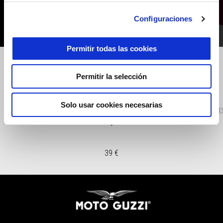
Configuraciones
Permitir todas las cookies
Anterior
S
Permitir la selección
Solo usar cookies necesarias
CAMISETA-GUZZI-ESSENTIAL-
CAMI
MUJER
39 €
Pie de página