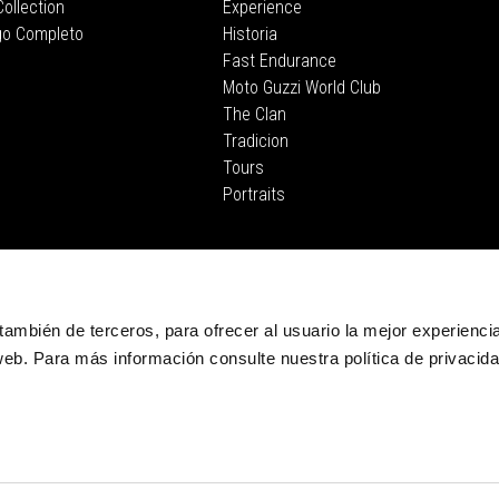
ollection
Experience
go Completo
Historia
Fast Endurance
Moto Guzzi World Club
The Clan
Tradicion
Tours
Portraits
CORPORATE
Wide Magazine
Piaggio Group
, también de terceros, para ofrecer al usuario la mejor experienci
El Museo Moto Guzzi
eb. Para más información consulte nuestra política de privacid
Accessibility