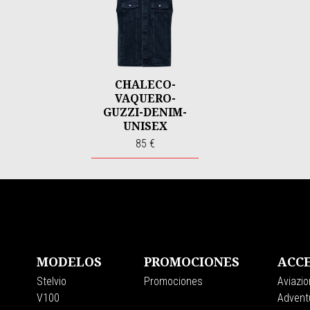
CHALECO-
VAQUERO-
GUZZI-DENIM-
UNISEX
85 €
Pie de página
MODELOS
PROMOCIONES
ACCE
Stelvio
Promociones
Aviazio
V100
Adventu