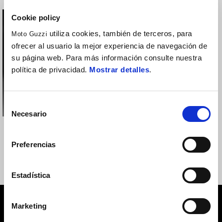
Cookie policy
utiliza cookies, también de terceros, para
Moto Guzzi
ofrecer al usuario la mejor experiencia de navegación de
su página web. Para más información consulte nuestra
política de privacidad.
Mostrar detalles
.
Selección
Necesario
de
SISTEMA
consentimiento
COMUNICACION-
Preferencias
BLUETOOTH-PIAGGIO
GROUP
113 €
Estadística
Pie de página
Marketing