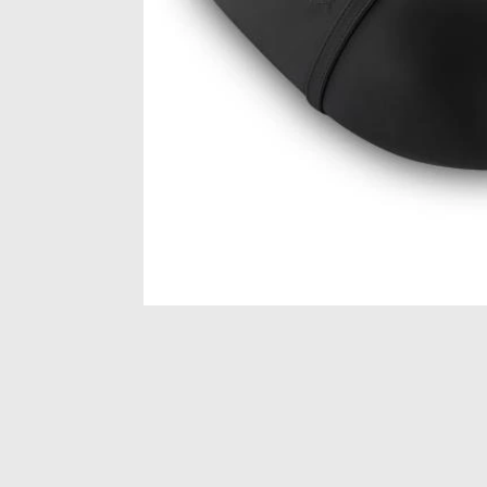
Item
1
of
1