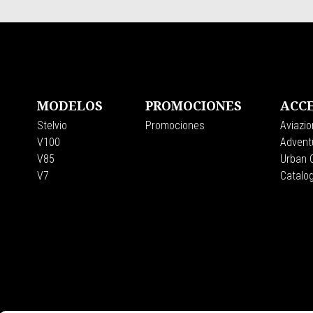
Pie de página
MODELOS
PROMOCIONES
ACCE
Stelvio
Promociones
Aviazio
V100
Adventu
V85
Urban C
V7
Catalo