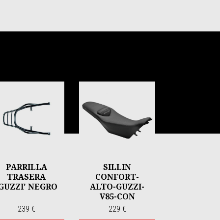
PARRILLA
SILLIN
TRASERA
CONFORT-
'GUZZI' NEGRO
ALTO-GUZZI-
V85-CON
PREINSTALACI
239 €
229 €
ON