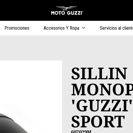
Ir al contenido 
s
Promociones
Accesorios Y Ropa
Servicios al client
SILLIN
MONOP
'GUZZI' 
SPORT
607029M