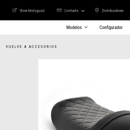
Store Motoguzzi
Contacto
Distribuidores
Store Motoguzzi
Distribuidore
Modelos
Configurador
VUELVE A ACCESORIOS