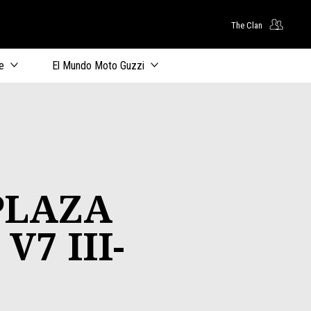
The Clan
principal
e
El Mundo Moto Guzzi
LAZA
V7 III-