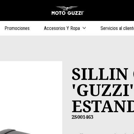
Ir al contenido 
s
Promociones
Accesorios Y Ropa
Servicios al client
SILLIN
'GUZZI'
ESTAN
2S001463