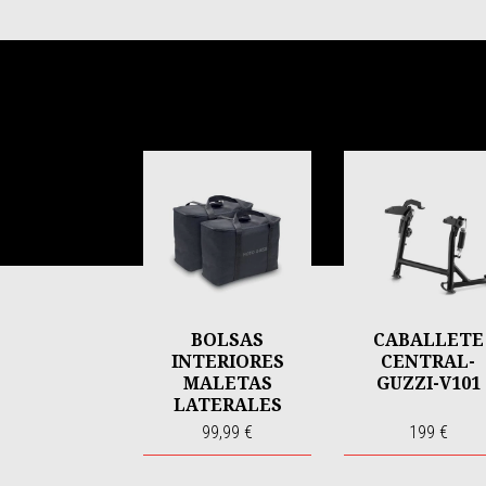
Item
1
of
6
BOLSAS
CABALLETE
INTERIORES
CENTRAL-
MALETAS
GUZZI-V101
LATERALES
33L-39L 'GUZZI'
99,99 €
199 €
V85TT-
ALUMINIO