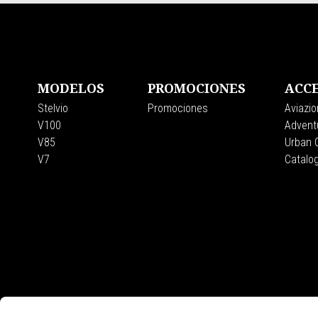
Pie de página
MODELOS
PROMOCIONES
ACCE
Stelvio
Promociones
Aviazio
V100
Adventu
V85
Urban C
V7
Catalo