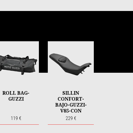
ROLL BAG-
SILLIN
GUZZI
CONFORT-
BAJO-GUZZI-
V85-CON
PREINSTALACI
119 €
229 €
ON
CALEFACCION