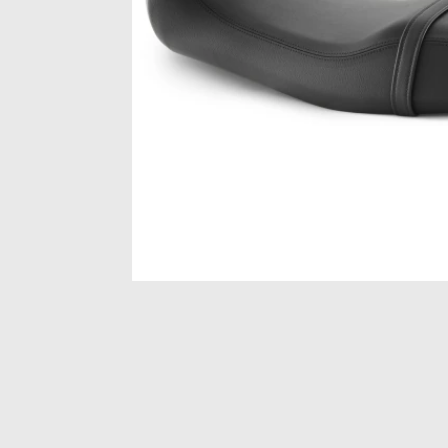
Item
1
of
1