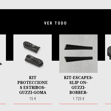
VER TODO
KIT
KIT-ESCAPES-
PROTECCIONE
SLIP ON-
S ESTRIBOS-
GUZZI-
GUZZI-GOMA
BOBBER-
HOMOLOGADO
15 €
1.725 €