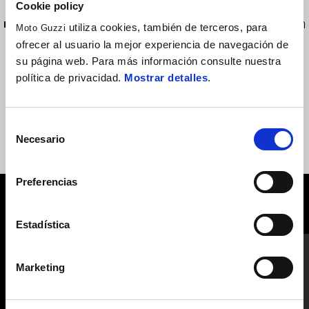
Cookie policy
■ El Pack Touring Plus se compone de: • Parabrisas • Protección
utiliza cookies, también de terceros, para
Moto Guzzi
del motor • Luz antiniebla led • Dispositivo Moto Guzzi Mia (con
ofrecer al usuario la mejor experiencia de navegación de
los kits de instalación necesarios).
su página web. Para más información consulte nuestra
política de privacidad.
Mostrar detalles
.
Selección
Necesario
de
consentimiento
Preferencias
VER TODO
Estadística
Item
1
of
6
Marketing