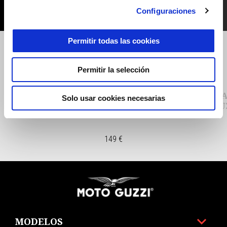
Configuraciones
Permitir todas las cookies
Anterior
S
Permitir la selección
BARRA-PROTECCION-MOTOR-
BOLSA
Solo usar cookies necesarias
GUZZI-V85
'GU
149 €
Pie de página
MODELOS