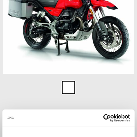
Item
1
of
1
858 €