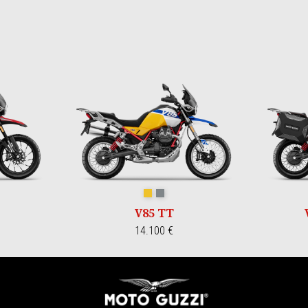
za
egnano
GIALLO WADI
GRIGIO YANAR DAG
V85 TT
14.100 €