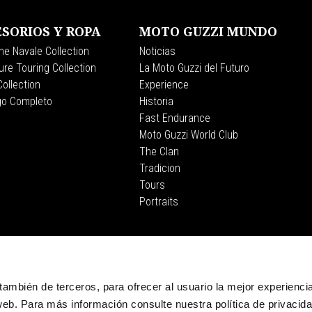
SORIOS Y ROPA
MOTO GUZZI MUNDO
ne Navale Collection
Noticias
re Touring Collection
La Moto Guzzi del Futuro
ollection
Experience
go Completo
Historia
Fast Endurance
Moto Guzzi World Club
The Clan
Tradicion
Tours
Portraits
CORPORATE
Wide Magazine
Piaggio Group
, también de terceros, para ofrecer al usuario la mejor experienci
El Museo Moto Guzzi
eb. Para más información consulte nuestra política de privacid