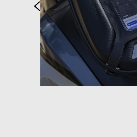
Anterior
Item
1
of
2