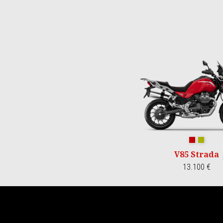
Item
1
of
3
Rosso Mon
Verde L
V85 Strada
13.100 €
Pie de página