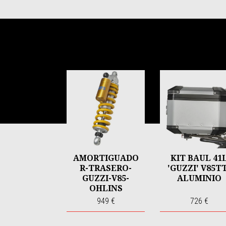
Item
1
of
6
AMORTIGUADO
KIT BAUL 41
R-TRASERO-
'GUZZI' V85T
GUZZI-V85-
ALUMINIO
OHLINS
949 €
726 €