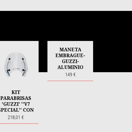
MANETA
EMBRAGUE-
GUZZI-
ALUMINIO
149 €
KIT
PARABRISAS
'GUZZI' ''V7
SPECIAL'' CON
HERRAJES
218,01 €
NEGRO MATE