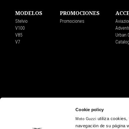
MODELOS
PROMOCIONES
ACCE
Stelvio
Promociones
Aviazio
V100
Adventu
V85
Urban C
V7
Catalo
Cookie policy
utiliza cookies
Moto Guzzi
navegación de su página w