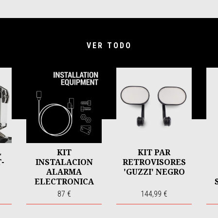
VER TODO
L
KIT
KIT PAR
T-
INSTALACION
RETROVISORES
ALARMA
'GUZZI' NEGRO
ELECTRONICA
'GUZZI' V9
87 €
144,99 €