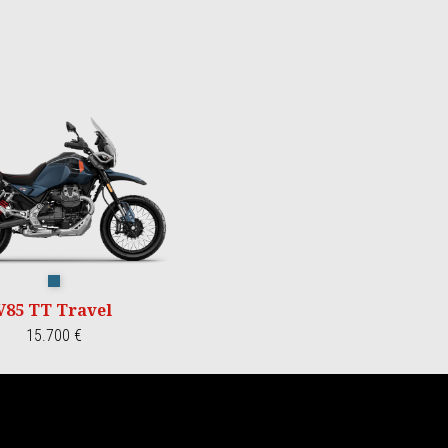
Blu Zefiro
V85 TT Travel
15.700 €