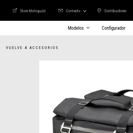
Store Motoguzzi
Contacto
Distribuidores
Store Motoguzzi
Distribuidore
Modelos
Configurador
VUELVE A ACCESORIOS