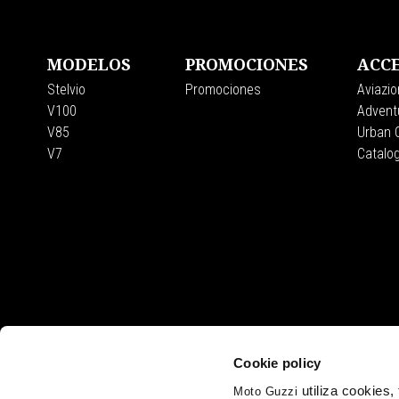
MODELOS
PROMOCIONES
ACCE
Stelvio
Promociones
Aviazio
V100
Adventu
V85
Urban C
V7
Catalo
Cookie policy
utiliza cookies
Moto Guzzi