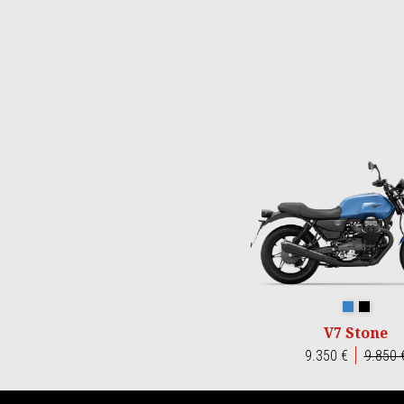
Item
1
of
3
Blu Profon
Nero Ru
V7 Stone
9.350 €
9.850 