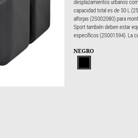
desplazamientos urbanos como 
capacidad total es de 50 L (25
alforjas (2S002080) para mont
Sport también deben estar equ
específicos (2S001594). La cubi
NEGRO
NEGRO