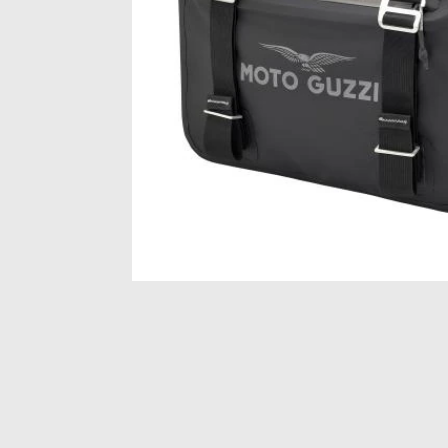
Item
1
of
1