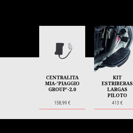
Item
1
of
6
CENTRALITA
KIT
MIA-'PIAGGIO
ESTRIBERAS
GROUP'-2.0
LARGAS
PILOTO
'GUZZI' NEGR
158,99 €
413 €
Pie de página