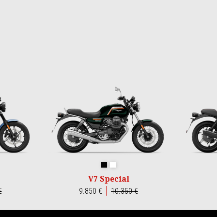
do
vido
Nero Smeraldo
Bianco 1969
V7 Special
€
9.850 €
10.350 €