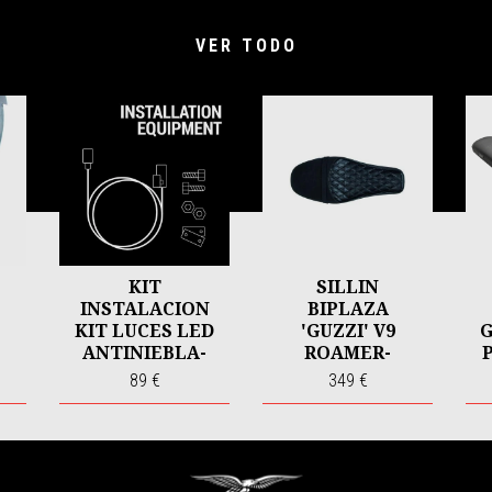
VER TODO
KIT
SILLIN
INSTALACION
BIPLAZA
KIT LUCES LED
'GUZZI' V9
G
ANTINIEBLA-
ROAMER-
O
GUZZI-V100
COMFORT
89 €
349 €