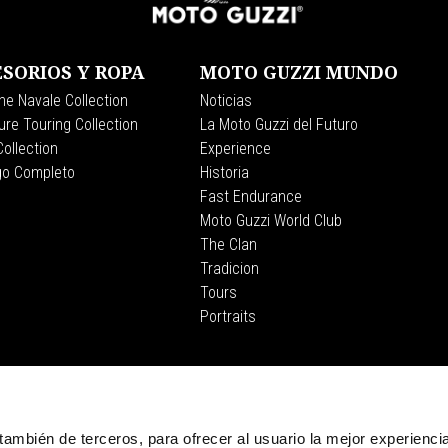
SORIOS Y ROPA
MOTO GUZZI MUNDO
ne Navale Collection
Noticias
re Touring Collection
La Moto Guzzi del Futuro
ollection
Experience
go Completo
Historia
Fast Endurance
Moto Guzzi World Club
The Clan
Tradicion
Tours
Portraits
CORPORATE
Wide Magazine
Piaggio Group
, también de terceros, para ofrecer al usuario la mejor experienci