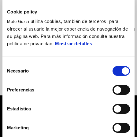
320 €
Cookie policy
utiliza cookies, también de terceros, para
Moto Guzzi
■ Fabricado en aluminio mecanizado CNC premium. ■ Mejora la
ofrecer al usuario la mejor experiencia de navegación de
su página web. Para más información consulte nuestra
calidad del diseño del frontal de la motocicleta y aumenta el
política de privacidad.
Mostrar detalles
.
efecto de estabilidad de la conducción.
Selección
Necesario
de
consentimiento
Preferencias
Estadística
VER TODO
Item
1
Marketing
of
6