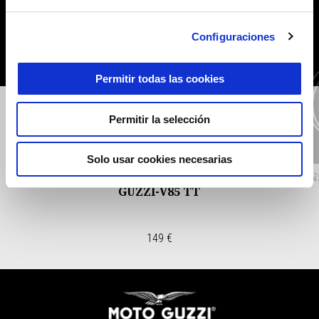
Configuraciones
Permitir todas las cookies
Anterior
S
Permitir la selección
Solo usar cookies necesarias
GUARDABARROS TRASERA-
KIT-I
GUZZI-V85 TT
149 €
Pie de página