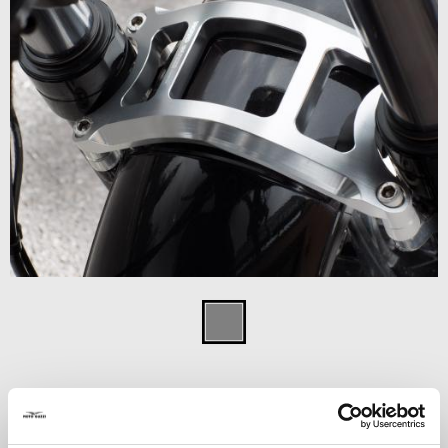
Item
1
Natural Allumi
of
1
NATURAL ALLUMINIUM