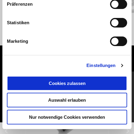
Zurück
W
Präferenzen
Rosso Monza
Grün Legnano
Statistiken
V85 Strada
€ 12.600
Marketing
ALLES ANZEIGEN
Einstellungen
Item
1
of
6
Cookies zulassen
Auswahl erlauben
Nur notwendige Cookies verwenden
Zurück
W