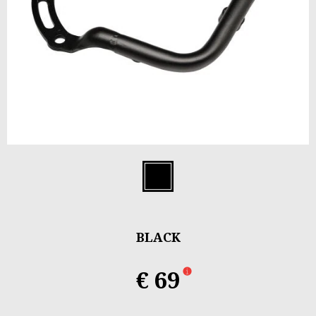
Item
1
Black
of
1
BLACK
€ 69