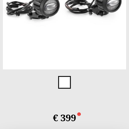
Item
1
of
1
€ 399