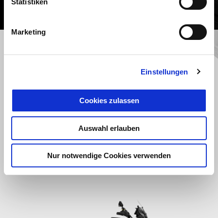
Statistiken
Marketing
Zurück
W
Einstellungen
ABDECKUNG FÜR
MONOSITZBANK
Cookies zulassen
Auswahl erlauben
€ 222
Nur notwendige Cookies verwenden
Item
1
of
6