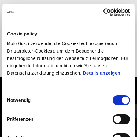
Für mehr Sichtbarkeit und Sicherheit an dunklen Tagen und bei
Nachtfahrten. Zur Montage notwendig ist ein Installationskit (Art.
2S001999), dieses ist separat erhältlich.
Cookie policy
verwendet die Cookie-Technologie (auch
Moto Guzzi
Drittanbieter-Cookies), um dem Besucher die
bestmögliche Nutzung der Webseite zu ermöglichen. Für
eingehende Informationen bitten wir Sie, unsere
Datenschutzerklärung einzusehen.
Details anzeigen
.
ALLES ANZEIGEN
Einwilligungsauswahl
Notwendig
Item
1
of
6
Präferenzen