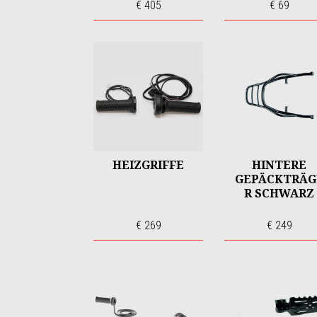
€ 405
€ 69
HEIZGRIFFE
HINTERE
GEPÄCKTRÄG
R SCHWARZ
€ 269
€ 249