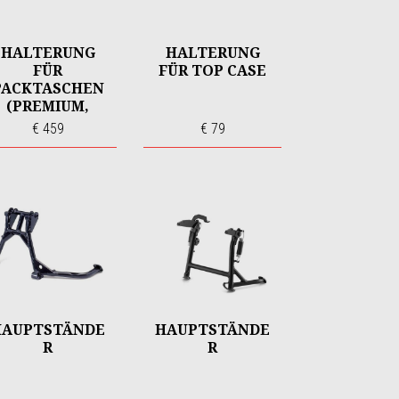
HALTERUNG
HALTERUNG
FÜR
FÜR TOP CASE
PACKTASCHEN
(PREMIUM,
TOURING,
€ 459
€ 79
CANVAS)
HAUPTSTÄNDE
HAUPTSTÄNDE
R
R