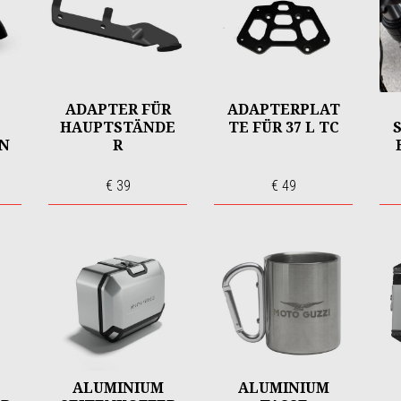
ADAPTER FÜR
ADAPTERPLAT
HAUPTSTÄNDE
TE FÜR 37 L TC
N
R
€ 39
€ 49
ALUMINIUM
ALUMINIUM