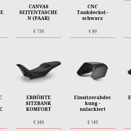
CANVAS
CNC
HE
SEITENTASCHE
Tankdeckel -
N (PAAR)
schwarz
€ 739
€ 89
C
ERHÖHTE
Einsitzerabdec
E
SITZBANK
kung -
C
KOMFORT
unlackiert
€ 349
€ 149