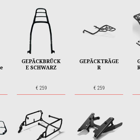
GEPÄCKBRÜCK
GEPÄCKTRÄGE
e
E SCHWARZ
R
R
€ 259
€ 259