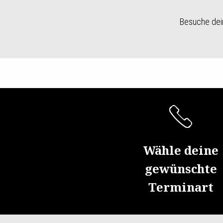
Besuche dein
Item
1
of
2
Wähle deine
gewünschte
Terminart