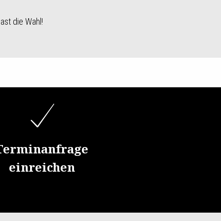
ast die Wahl!
Terminanfrage
einreichen