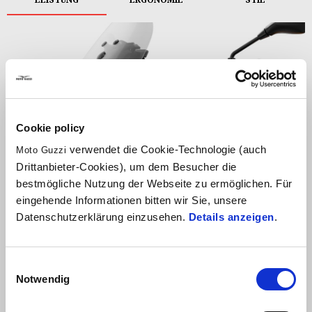
Cookie policy
verwendet die Cookie-Technologie (auch
Moto Guzzi
Drittanbieter-Cookies), um dem Besucher die
bestmögliche Nutzung der Webseite zu ermöglichen. Für
eingehende Informationen bitten wir Sie, unsere
Datenschutzerklärung einzusehen.
Details anzeigen
.
Bereit für Abenteuer
Einwilligungsauswahl
Notwendig
Der
luftgekühlte 90° V2 E5+
mit Titan-Einlassventilen und