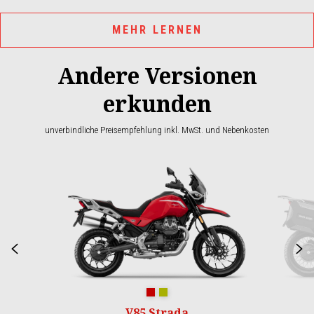
MEHR LERNEN
Andere Versionen
erkunden
unverbindliche Preisempfehlung inkl. MwSt. und Nebenkosten
Item
1
of
2
Zurück
W
Rosso Monza
Grün Legnano
V85 Strada