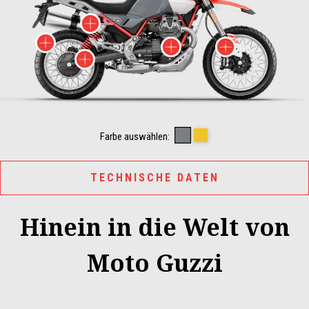
More info on
More info on
More inf
More info on
More info on
YANAR DAG GREY
WADI YELLOW
Farbe auswählen:
TECHNISCHE DATEN
Hinein in die Welt von
Moto Guzzi