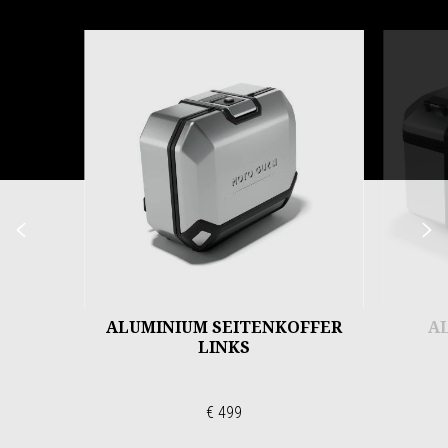
Item
1
of
6
Zurück
W
ALUMINIUM SEITENKOFFER
A
LINKS
€ 499