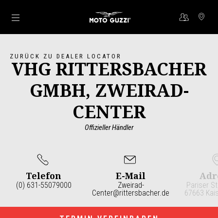
Skip to content
ZURÜCK ZU DEALER LOCATOR
VHG RITTERSBACHER
GMBH, ZWEIRAD-
CENTER
Offizieller Händler
Telefon
E-Mail
Adr
(0) 631-55079000
Zweirad-
Pariser S
Center@rittersbacher.de
67663 Kais
Item
1
of
3