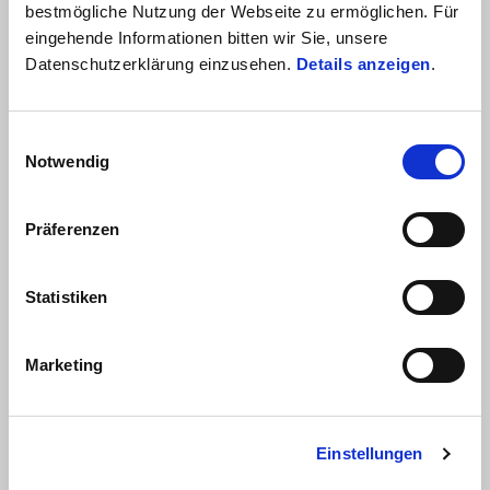
bestmögliche Nutzung der Webseite zu ermöglichen. Für
eingehende Informationen bitten wir Sie, unsere
Datenschutzerklärung einzusehen.
Details anzeigen
.
Gültig bis
31 August 2026
MOTO GUZZI V85: Bis zu 1.500€ Kundenvorteil oder
Einwilligungsauswahl
1,99% Finanzierung
Notwendig
Präferenzen
Statistiken
Marketing
Einstellungen