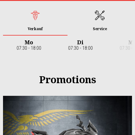
Verkauf
Service
Mo
Di
M
07:30 - 18:00
07:30 - 18:00
07:30 - 
Item
1
of
7
Promotions