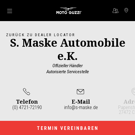
Skip to content
ZURÜCK ZU DEALER LOCATOR
S. Maske Automobile
e.K.
Offizieller Händler
Autorisierte Servicestelle
Telefon
E-Mail
Adr
(0) 4721-72190
info@s-maske.de
Papenst
27472 C
Item
1
of
4
TERMIN VEREINBAREN