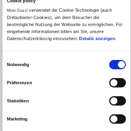
Cookie policy
verwendet die Cookie-Technologie (auch
Moto Guzzi
Drittanbieter-Cookies), um dem Besucher die
bestmögliche Nutzung der Webseite zu ermöglichen. Für
eingehende Informationen bitten wir Sie, unsere
Datenschutzerklärung einzusehen.
Details anzeigen
.
Einwilligungsauswahl
Notwendig
Präferenzen
Gültig bis
31 August 2026
MOTO GUZZI V85: Bis zu 1.500€ Kundenvorteil oder
1,99% Finanzierung
Statistiken
Marketing