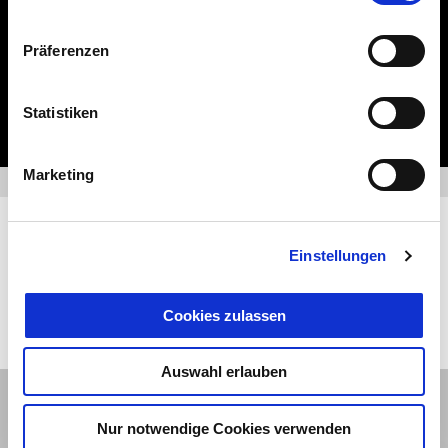
Tauche ein in die Welt von Moto Guzzi und entdecke
exklusive Angebote.
Präferenzen
Statistiken
MEHR ENTDECKEN
Marketing
Der einzige offizielle Online
Einstellungen
Shop
Cookies zulassen
ZUM SHOP
Auswahl erlauben
Nur notwendige Cookies verwenden