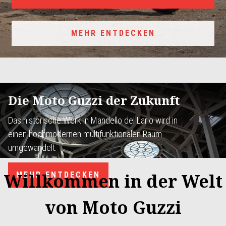
MEHR ENTDECKEN
Die Moto Guzzi der Zukunft
Das historische Werk in Mandello del Lario wird in
einen hochmodernen multifunktionalen Raum
umgewandelt.
Willkommen in der Welt
MEHR ENTDECKEN
von Moto Guzzi