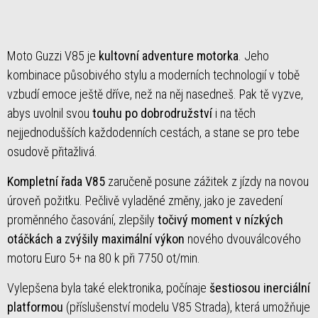
Moto Guzzi V85 je
kultovní adventure motorka
. Jeho
kombinace působivého stylu a moderních technologií v tobě
vzbudí emoce ještě dříve, než na něj nasedneš. Pak tě vyzve,
abys uvolnil svou
touhu po dobrodružství
i na těch
nejjednodušších každodenních cestách, a stane se pro tebe
osudově přitažlivá.
Kompletní řada V85
zaručeně posune zážitek z jízdy na novou
úroveň požitku. Pečlivě vyladěné změny, jako je zavedení
proměnného časování, zlepšily
točivý moment v nízkých
otáčkách a zvýšily maximální výkon
nového dvouválcového
motoru Euro 5+ na 80 k při 7750 ot/min.
Vylepšena byla také elektronika, počínaje
šestiosou inerciální
platformou
(příslušenství modelu V85 Strada), která umožňuje