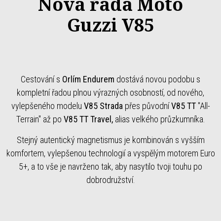
Nová řada Moto
Guzzi V85
Cestování s
Orlím Endurem
dostává novou podobu s
kompletní řadou plnou výrazných osobností, od nového,
vylepšeného modelu
V85 Strada
přes původní
V85 TT
"All-
Terrain" až po
V85 TT Travel,
alias velkého průzkumníka.
Stejný autentický magnetismus je kombinován s vyšším
komfortem, vylepšenou technologií a vyspělým motorem Euro
5+, a to vše je navrženo tak, aby nasytilo tvoji touhu po
dobrodružství.