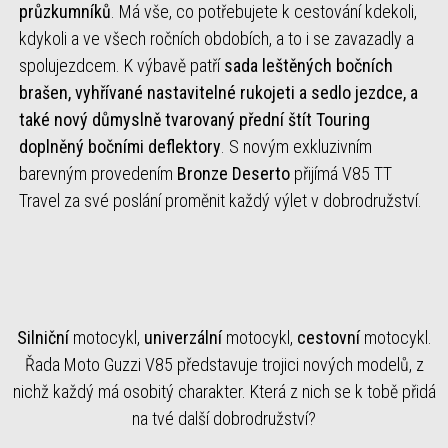
průzkumníků
. Má vše, co potřebujete k cestování kdekoli,
kdykoli a ve všech ročních obdobích, a to i se zavazadly a
spolujezdcem. K výbavě patří
sada leštěných bočních
brašen, vyhřívané nastavitelné rukojeti a sedlo jezdce, a
také nový důmyslně tvarovaný přední štít Touring
doplněný bočními deflektory
. S novým exkluzivním
barevným provedením
Bronze Deserto
přijímá V85 TT
Travel za své poslání proměnit každý výlet v dobrodružství.
Silniční
motocykl,
univerzální
motocykl,
cestovní
motocykl.
Řada Moto Guzzi V85 představuje trojici nových modelů, z
nichž každý má osobitý charakter. Která z nich se k tobě přidá
na tvé další dobrodružství?