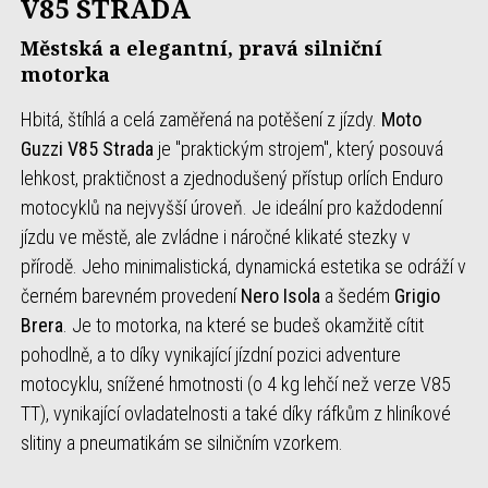
V85 STRADA
Městská a elegantní, pravá silniční
motorka
Hbitá, štíhlá a celá zaměřená na potěšení z jízdy.
Moto
Guzzi V85 Strada
je "praktickým strojem", který posouvá
lehkost, praktičnost a zjednodušený přístup orlích Enduro
motocyklů na nejvyšší úroveň. Je ideální pro každodenní
jízdu ve městě, ale zvládne i náročné klikaté stezky v
přírodě. Jeho minimalistická, dynamická estetika se odráží v
černém barevném provedení
Nero Isola
a šedém
Grigio
Brera
. Je to motorka, na které se budeš okamžitě cítit
pohodlně, a to díky vynikající jízdní pozici adventure
motocyklu, snížené hmotnosti (o 4 kg lehčí než verze V85
TT), vynikající ovladatelnosti a také díky ráfkům z hliníkové
slitiny a pneumatikám se silničním vzorkem.