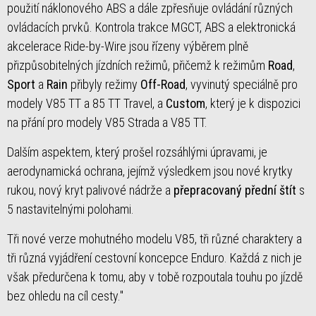
použití náklonového ABS a dále zpřesňuje ovládání různých
ovládacích prvků. Kontrola trakce MGCT, ABS a elektronická
akcelerace Ride-by-Wire jsou řízeny výběrem plně
přizpůsobitelných jízdních režimů, přičemž k režimům
Road
,
Sport
a
Rain
přibyly režimy
Off-Road
, vyvinutý speciálně pro
modely V85 TT a 85 TT Travel, a
Custom
, který je k dispozici
na přání pro modely V85 Strada a V85 TT.
Dalším aspektem, který prošel rozsáhlými úpravami, je
aerodynamická ochrana, jejímž výsledkem jsou nové krytky
rukou, nový kryt palivové nádrže a
přepracovaný přední štít
s
5 nastavitelnými polohami.
Tři nové verze mohutného modelu V85, tři různé charaktery a
tři různá vyjádření cestovní koncepce Enduro. Každá z nich je
však předurčena k tomu, aby v tobě rozpoutala touhu po jízdě
bez ohledu na cíl cesty."