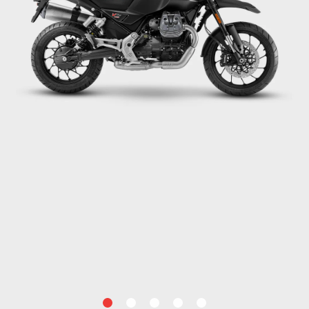
item
item
item
item
item
0
1
2
3
4