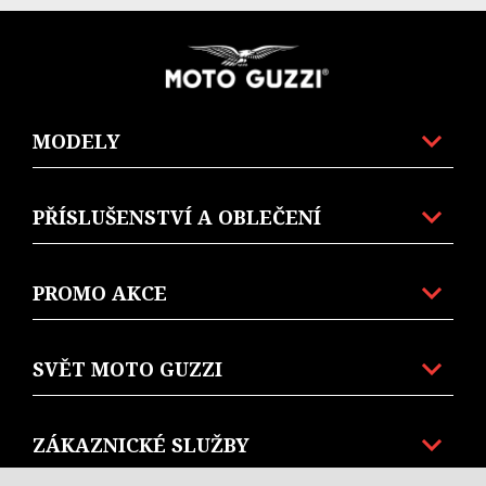
Item
Item
1
1
of
of
Footer
5
5
MODELY
PŘÍSLUŠENSTVÍ A OBLEČENÍ
PROMO AKCE
SVĚT MOTO GUZZI
ZÁKAZNICKÉ SLUŽBY