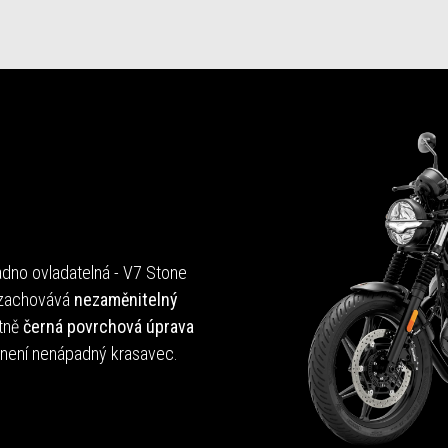
nadno ovladatelná - V7 Stone
 zachovává
nezaměnitelný
atně
černá povrchová úprava
ě není nenápadný krasavec.