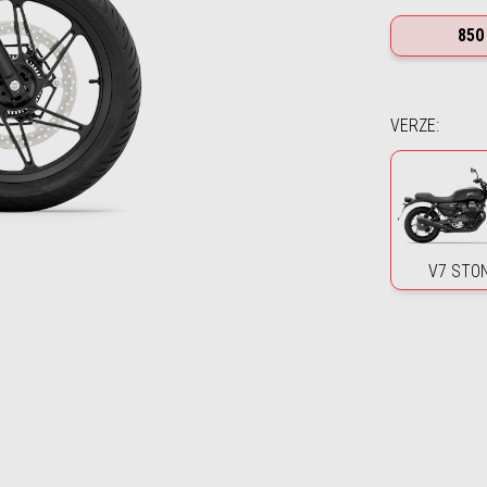
850
VERZE
:
V7 STO