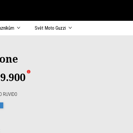
azníkům
Svět Moto Guzzi
tone
9.900
O RUVIDO
uvido
bbia Camo
Blu Profondo
: