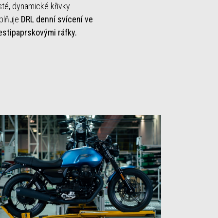
sté, dynamické křivky
plňuje
DRL denní svícení ve
šestipaprskovými ráfky.