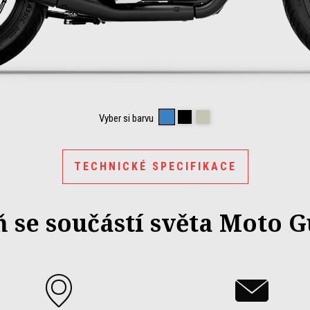
BLU PROFONDO
NERO RUVIDO
SABBIA CAMO
Vyber si barvu
TECHNICKÉ SPECIFIKACE
ň se součástí světa Moto G