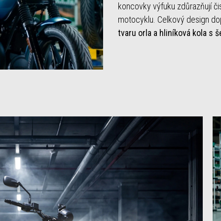
koncovky výfuku zdůrazňují či
motocyklu. Celkový design do
tvaru orla a hliníková kola s 