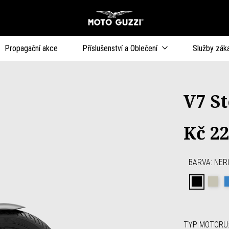
Přejít na hlavní obsah
Propagační akce
Příslušenství a Oblečení
Služby zák
V7 S
Kč 22
BARVA
:
NER
Nero R
Sa
TYP MOTORU