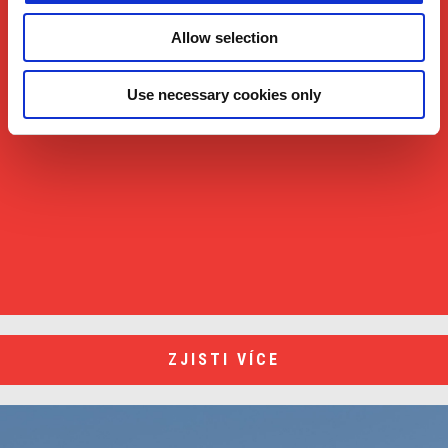
Allow selection
Use necessary cookies only
Item
Item
1
1
of
of
1
1
ZJISTI VÍCE