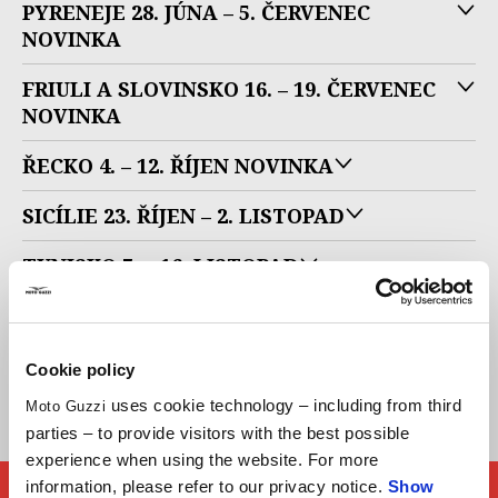
PYRENEJE 28. JÚNA – 5. ČERVENEC
NOVINKA
FRIULI A SLOVINSKO 16. – 19. ČERVENEC
NOVINKA
ŘECKO 4. – 12. ŘÍJEN NOVINKA
SICÍLIE 23. ŘÍJEN – 2. LISTOPAD
TUNISKO 7. – 16. LISTOPAD
ANDALÚZIE 5. – 13. PROSINEC
ALŽÍRSKO 27. PROSINEC – 10. LEDEN 2027
Cookie policy
– NOVINKA
uses cookie technology – including from third
Moto Guzzi
parties – to provide visitors with the best possible
experience when using the website. For more
information, please refer to our privacy notice.
Show