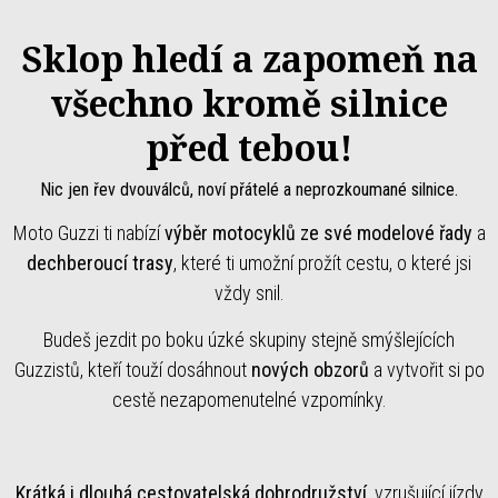
Sklop hledí a zapomeň na
všechno kromě silnice
před tebou!
Nic jen řev dvouválců, noví přátelé a neprozkoumané silnice.
Moto Guzzi ti nabízí
výběr motocyklů ze své modelové řady
a
dechberoucí trasy
, které ti umožní prožít cestu, o které jsi
vždy snil.
Budeš jezdit po boku úzké skupiny stejně smýšlejících
Guzzistů, kteří touží dosáhnout
nových obzorů
a vytvořit si po
cestě nezapomenutelné vzpomínky.
Krátká i dlouhá cestovatelská dobrodružství,
vzrušující jízdy