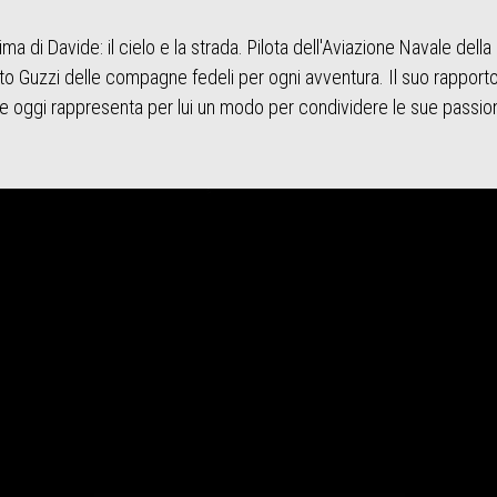
ma di Davide: il cielo e la strada. Pilota dell'Aviazione Navale della
oto Guzzi delle compagne fedeli per ogni avventura. Il suo rapport
e oggi rappresenta per lui un modo per condividere le sue passioni