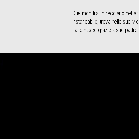
Due mondi si intrecciano nell'ani
instancabile, trova nelle sue M
Lario nasce grazie a suo padre 