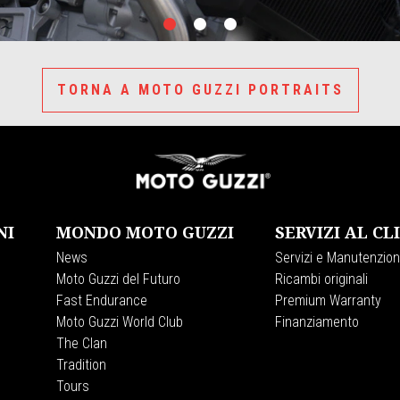
item
item
item
0
1
2
TORNA A MOTO GUZZI PORTRAITS
NI
MONDO MOTO GUZZI
SERVIZI AL CL
News
Servizi e Manutenzio
Moto Guzzi del Futuro
Ricambi originali
Fast Endurance
Premium Warranty
Moto Guzzi World Club
Finanziamento
The Clan
Tradition
Tours