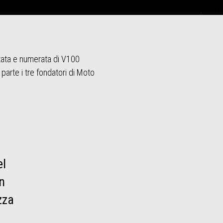
tata e numerata di V100
parte i tre fondatori di Moto
el
n
zza