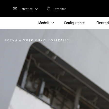
Contattaci
Rivenditori
Rivenditori
Modelli
Configuratore
Elettron
TORNA A MOTO GUZZI PORTRAITS