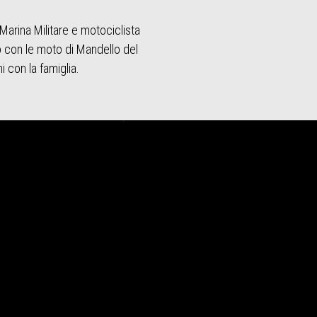
 Marina Militare e motociclista
o con le moto di Mandello del
 con la famiglia.