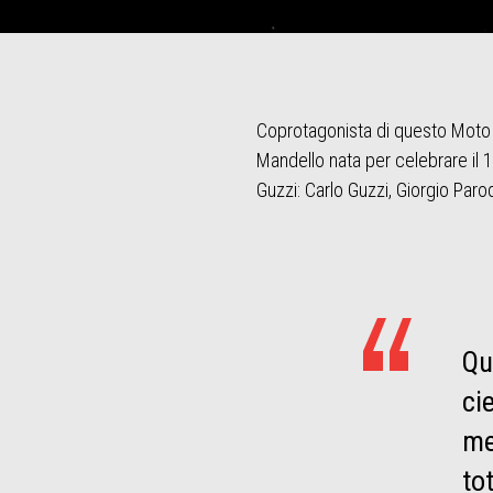
Item
Item
1
1
of
of
1
1
Coprotagonista di questo Moto 
Mandello nata per celebrare il 1
Guzzi: Carlo Guzzi, Giorgio Parod
Qu
ci
me
tot