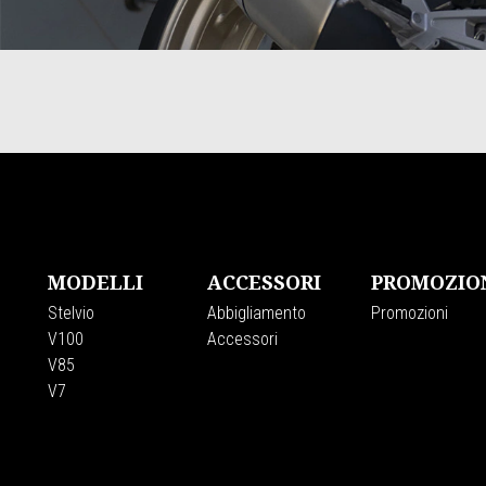
Item
Item
1
1
of
of
3
3
Piè di pagina
MODELLI
ACCESSORI
PROMOZIO
Stelvio
Abbigliamento
Promozioni
V100
Accessori
V85
V7