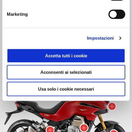
Marketing
Impostazioni
Accetta tutti i cookie
Scopri cosa la rende unica
Acconsenti ai selezionati
Maggiori i
Usa solo i cookie necessari
Magg
Maggiori inf
Maggiori informazini s