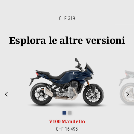
CHF 319
Esplora le altre versioni
Item
1
of
2
Precedente
S
Blu oceano
Grigio Titanio
V100 Mandello
CHF 16'495