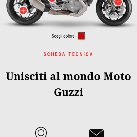
Mag
Maggiori informazini su
Wind Tunnel
Scegli colore:
SCHEDA TECNICA
Unisciti al mondo Moto
Guzzi