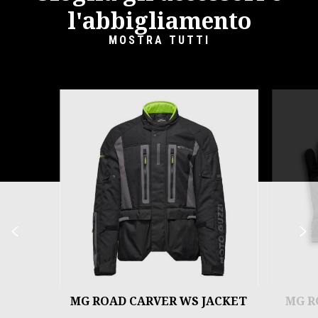
l'abbigliamento
MOSTRA TUTTI
Item
1
of
3
Precedente
S
MG ROAD CARVER WS JACKET
MG R