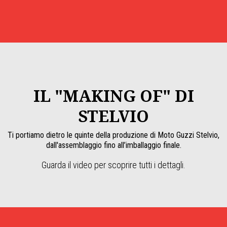
Item
Item
1
1
of
of
1
1
IL "MAKING OF" DI
STELVIO
Ti portiamo dietro le quinte della produzione di Moto Guzzi Stelvio,
dall'assemblaggio fino all’imballaggio finale.
Guarda il video per scoprire tutti i dettagli.