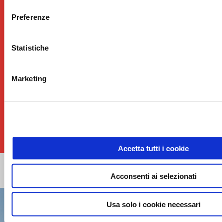
Preferenze
Statistiche
Marketing
Accetta tutti i cookie
Item
Item
1
1
of
of
1
1
1/12
Acconsenti ai selezionati
Usa solo i cookie necessari