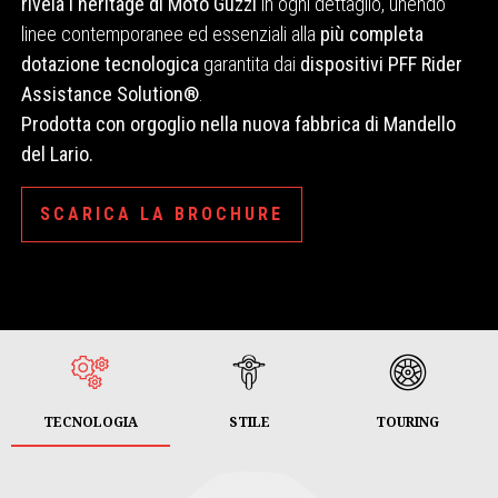
rivela l'heritage di Moto
Guzzi
in ogni dettaglio, unendo
linee contemporanee ed essenziali alla
più completa
dotazione tecnologica
garantita dai
dispositivi PFF Rider
Assistance Solution®
.
Prodotta con orgoglio nella nuova fabbrica di Mandello
del Lario.
SCARICA LA BROCHURE
TECNOLOGIA
STILE
TOURING