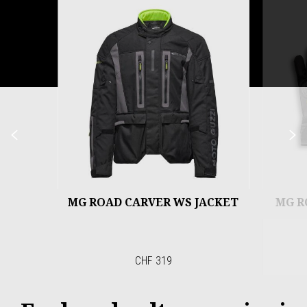
Item
1
of
3
Precedente
S
MG ROAD CARVER WS JACKET
MG R
CHF 319