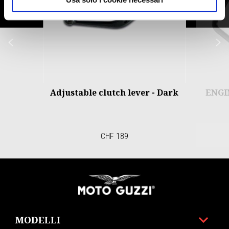
Precedente
S
Adjustable clutch lever - Dark
ENGI
CHF 189
Piè di pagina
MODELLI