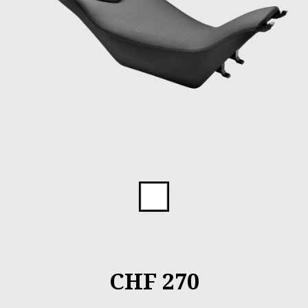
Item
1
of
1
CHF 270