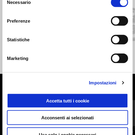
Necessario
del
consenso
Preferenze
Precedente
S
Statistiche
Grigio Brera
Nero Isola
V85 Strada
Marketing
CHF 12'995
Impostazioni
MOSTRA TUTTI
Accetta tutti i cookie
Item
1
of
6
Acconsenti ai selezionati
Usa solo i cookie necessari