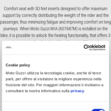
Comfort seat with 3D Net inserts designed to offer maximum
support by correctly distributing the weight of the rider and the
passenger, thus minimizing fatigue and improving comfort on long
journeys. When Moto Guzzi MIA (607687M) is installed on the
bike, it is possible to unlock the heating functionality, that offers 3
temperature levels to heat the rider part of the seat
Cookie policy
Moto Guzzi utilizza la tecnologia cookie, anche di terze
parti, per offrire al visitatore la migliore esperienza nella
fruizione del sito. Per maggiori informazioni ti invitiamo a
consultare la nostra informativa sulla
privacy
.
Item
1
Selezione
of
2