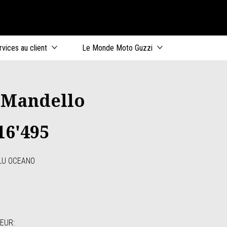
incipal
rvices au client
Le Monde Moto Guzzi
 Mandello
16'495
LU OCEANO
eano
igio Titanio
TEUR
: