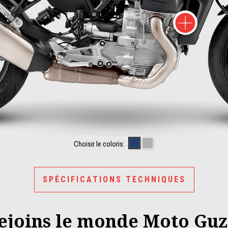
Plu
 d'informations sur
Blu oceano
Grigio Titanio
Choisir le coloris:
SPÉCIFICATIONS TECHNIQUES
ejoins le monde Moto Guz