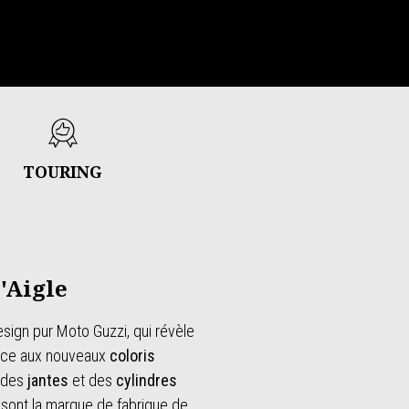
TOURING
l'Aigle
sign pur Moto Guzzi, qui révèle
râce aux nouveaux
coloris
à des
jantes
et des
cylindres
sont la marque de fabrique de