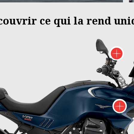
écouvrir ce qui la rend un
P
P