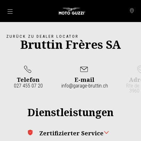
Skip to content
ZURÜCK ZU DEALER LOCATOR
Bruttin Frères SA
Telefon
E-mail
Adr
027 455 07 20
info@garage-bruttin.ch
Rte de 
3960 
Item
1
of
3
Dienstleistungen
Zertifizierter Service