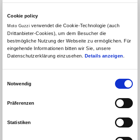
RADIATOR GRILLE
REAR MUDFLAPS – V85
Cookie policy
verwendet die Cookie-Technologie (auch
Moto Guzzi
Drittanbieter-Cookies), um dem Besucher die
bestmögliche Nutzung der Webseite zu ermöglichen. Für
CHF 189
CHF 209
eingehende Informationen bitten wir Sie, unsere
Datenschutzerklärung einzusehen.
Details anzeigen
.
Einwilligungsauswahl
Notwendig
Präferenzen
Statistiken
RUBBER FOOTHOLDER
SHAFT DRIVE
PROTECTION