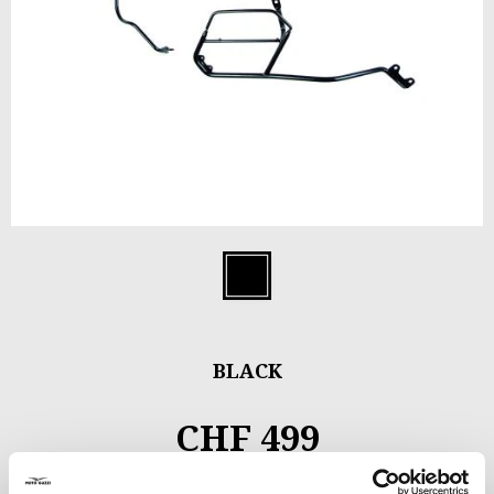
Item
1
Black
of
1
BLACK
CHF 499