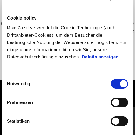
These sidebag supports were developed in conjunction with the
vehicle and are necessary to mount the sidebags. Black fnish,
Cookie policy
streamlined and styled with the bike. These maintain the vehicle’s
verwendet die Cookie-Technologie (auch
Moto Guzzi
looks and allow the use of all Moto Guzzi quick release side bags
Drittanbieter-Cookies), um dem Besucher die
bestmögliche Nutzung der Webseite zu ermöglichen. Für
eingehende Informationen bitten wir Sie, unsere
Datenschutzerklärung einzusehen.
Details anzeigen
.
Einwilligungsauswahl
Notwendig
ALLES ANZEIGEN
Präferenzen
Item
1
of
6
Statistiken