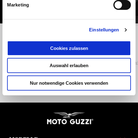
Marketing
Einstellungen
Zurück
W
Cookies zulassen
Air deflectors
Alum
Auswahl erlauben
Nur notwendige Cookies verwenden
CHF 55
Footer