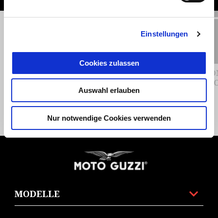
Zurück
W
Einstellungen
Cookies zulassen
CHROMED ENGINE GUARD
CO
MO
Auswahl erlauben
CHF 239
Nur notwendige Cookies verwenden
Footer
MODELLE