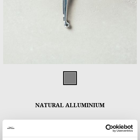
Item
1
Natural Allumi
of
1
NATURAL ALLUMINIUM
CHF 252