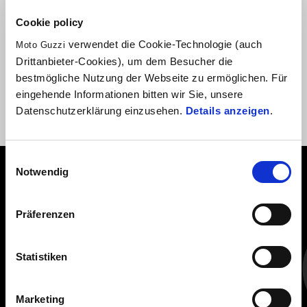
These adjustable billet aluminium levers dress up the V9
Cookie policy
handlebar area and increase the safety level
verwendet die Cookie-Technologie (auch
Moto Guzzi
Drittanbieter-Cookies), um dem Besucher die
bestmögliche Nutzung der Webseite zu ermöglichen. Für
eingehende Informationen bitten wir Sie, unsere
Datenschutzerklärung einzusehen.
Details anzeigen
.
Einwilligungsauswahl
Notwendig
ALLES ANZEIGEN
Item
Präferenzen
1
of
6
Statistiken
Marketing