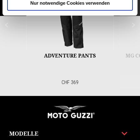
Nur notwendige Cookies verwenden
Zurück
W
ADVENTURE PANTS
MG C
CHF 369
Footer
MODELLE