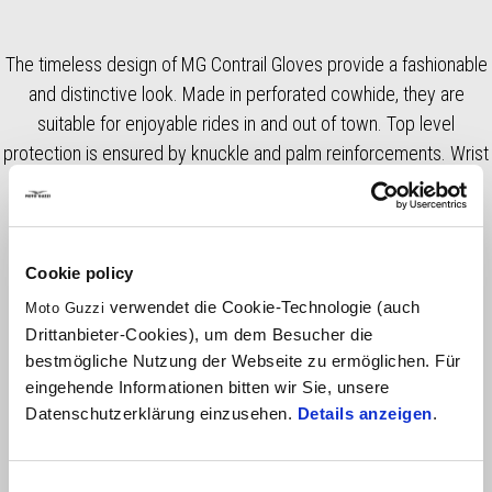
The timeless design of MG Contrail Gloves provide a fashionable
and distinctive look. Made in perforated cowhide, they are
suitable for enjoyable rides in and out of town. Top level
protection is ensured by knuckle and palm reinforcements. Wrist
adjustment via Velcro
Cookie policy
verwendet die Cookie-Technologie (auch
Moto Guzzi
Drittanbieter-Cookies), um dem Besucher die
bestmögliche Nutzung der Webseite zu ermöglichen. Für
eingehende Informationen bitten wir Sie, unsere
Datenschutzerklärung einzusehen.
Details anzeigen
.
Item
1
of
2
Einwilligungsauswahl