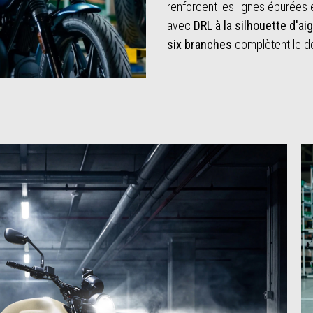
renforcent les lignes épurées
avec
DRL à la silhouette d'aig
six branches
complètent le d