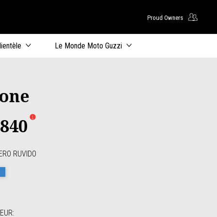
Proud Owners
u principal
lientèle
Le Monde Moto Guzzi
tone
3840
ERO RUVIDO
uvido
bbia Camo
Blu Profondo
TEUR
: