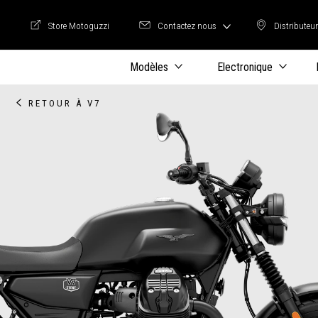
Store Motoguzzi
Contactez nous
Distributeu
Store Motoguzzi
Distrib
Modèles
Electronique
RETOUR À V7