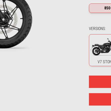
850
VERSIONS
:
V7 STO