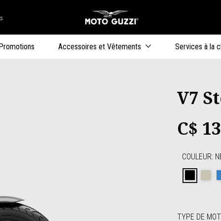
rs
Aller au conten
uteurs
Promotions
Accessoires et Vêtements
Services à la c
V7 S
C$ 1
COULEUR
:
N
Nero R
Sa
TYPE DE MO