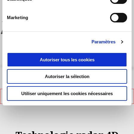
Plus d'inf
Plus d'informations sur
Marketing
Plus d
Plus d'infor
Paramètres
Plus d'informations sur
Plus
Autoriser tous les cookies
Autoriser la sélection
Verde Ghiaccio
Rosso Lava
Choisir le coloris:
Utiliser uniquement les cookies nécessaires
SPÉCIFICATIONS TECHNIQUES