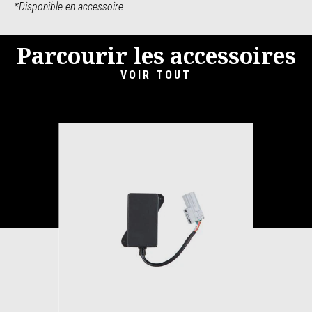
*Disponible en accessoire.
Parcourir les accessoires
VOIR TOUT
Item
1
of
1