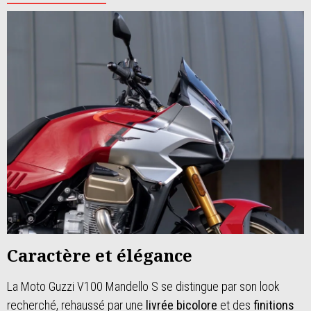
Caractère et élégance
La Moto Guzzi V100 Mandello S se distingue par son look
recherché, rehaussé par une
livrée bicolore
et des
finitions