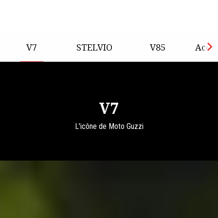
V7
STELVIO
V85
Acce
Item
1
of
4
V7
L'icône de Moto Guzzi