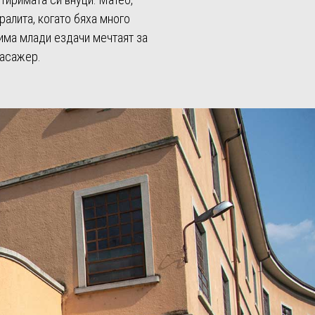
ралита, когато бяха много
рима млади ездачи мечтаят за
пасажер.