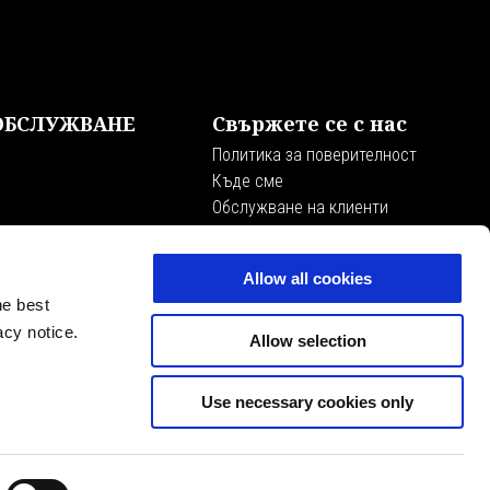
ОБСЛУЖВАНЕ
Свържете се с нас
Политика за поверителност
Къде сме
Обслужване на клиенти
Рикол Кампании
Allow all cookies
he best
acy notice.
Allow selection
Use necessary cookies only