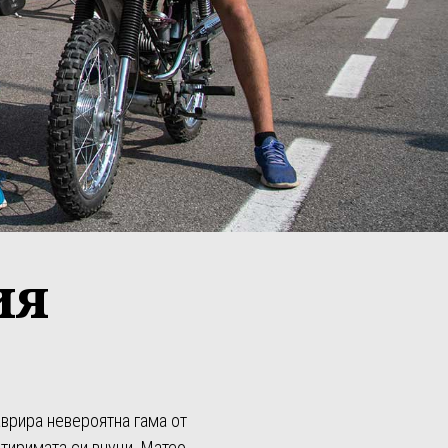
ия
аврира невероятна гама от
тиримата си внуци. Матео,