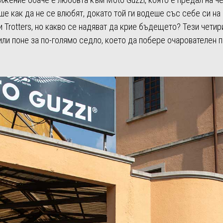
е как да не се влюбят, докато той ги водеше със себе си на 
 и Trotters, но какво се надяват да крие бъдещето? Тези чети
ли поне за по-голямо седло, което да побере очарователен 