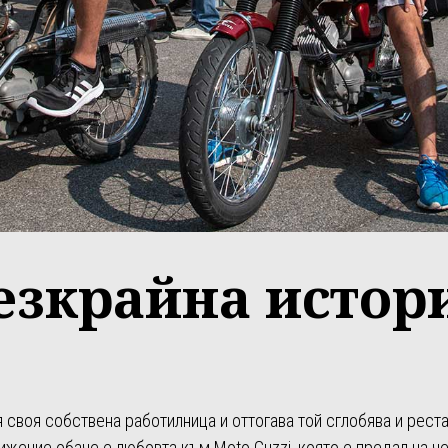
езкрайна истор
я своя собствена работилница и оттогава той сглобява и рест
жение обаче е любовта към Moto Guzzi, която е предал на че