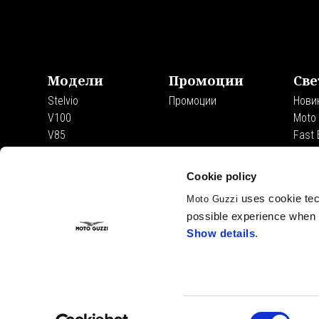
Футър
Модели
Промоции
Све
Stelvio
Промоции
Нови
V100
Moto
V85
Fast
V7
Moto 
Exper
Cookie policy
Клан
uses cookie tech
Moto Guzzi
Трад
possible experience when u
Порт
Show details
.
Tour
The 
Consent