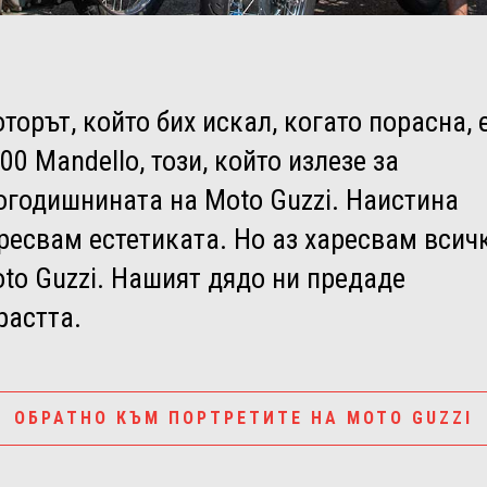
торът, който бих искал, когато порасна, 
00 Mandello, този, който излезе за
огодишнината на Moto Guzzi. Наистина
ресвам естетиката. Но аз харесвам всич
to Guzzi. Нашият дядо ни предаде
растта.
ОБРАТНО КЪМ ПОРТРЕТИТЕ НА MOTO GUZZI