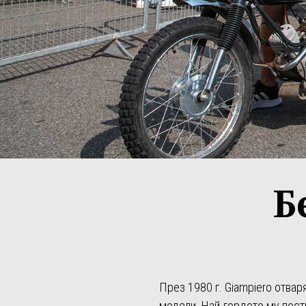
Б
През 1980 г. Giampiero отвар
модели. Най-гордото му пости