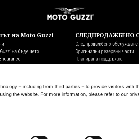
тът на Moto Guzzi
СЛЕДПРОДАЖБЕНО 
ни
Следпродажбено обслужване
 Guzzi на бъдещето
Оригинални резервни части
 Endurance
Планирана поддръжка
Guzzi World Club
Premium Warranty
ience
ът
nology – including from third parties – to provide visitors with t
иция
sing the website. For more information, please refer to our priv
рети
s
Moto Guzzi Museum
Корпоративна информация