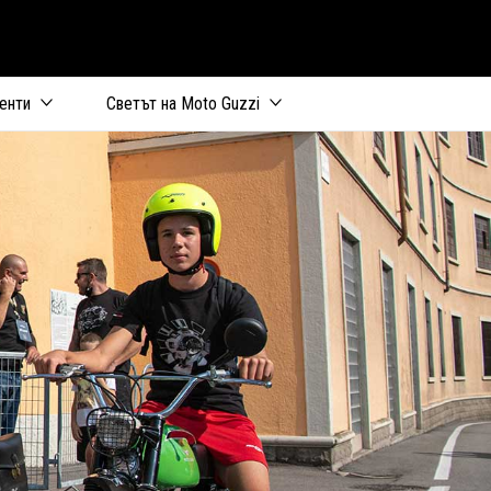
аница
енти
Светът на Moto Guzzi