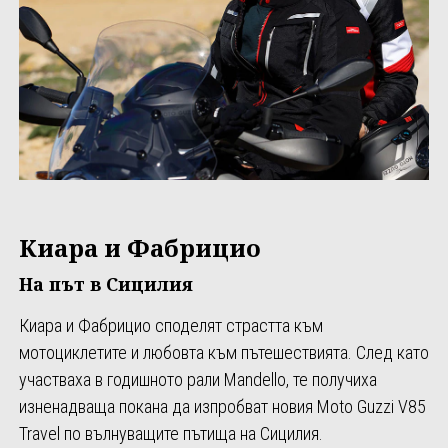
Киара и Фабрицио
На път в Сицилия
Киара и Фабрицио споделят страстта към
мотоциклетите и любовта към пътешествията. След като
участваха в годишното рали Mandello, те получиха
изненадваща покана да изпробват новия Moto Guzzi V85
Travel по вълнуващите пътища на Сицилия.