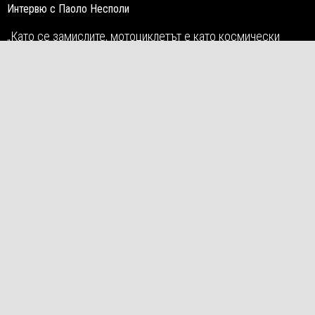
Интервю с Паоло Несполи
„Като се замислите, мотоциклетът е като космически
кораб. Това е механично превозно средство, създадено
от човешки същества, което разчита на значителна
мощност, за да го задвижи. Изисква невероятен брой
хора, за да го проектират и построят, като дизайнери,
инженери, техници и тестови шофьори. И след това зависи
от вас. Трябва да се доверите на себе си. Като водач вие
ставате едно с мотора си и имате чувството, че правите
нещо невъзможно и сензационно, подобно на
изследването на космоса.
НАУЧИ ПОВЕЧЕ