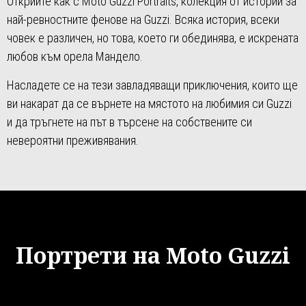
Открийте как с Moto Guzzi Portraits, колекция от истории за
най-ревностните фенове на Guzzi. Всяка история, всеки
човек е различен, но това, което ги обединява, е искрената
любов към орела Мандело.
Насладете се на тези завладяващи приключения, които ще
ви накарат да се върнете на мястото на любимия си Guzzi
и да тръгнете на път в търсене на собствените си
невероятни преживявания.
Портрети на Moto Guzzi